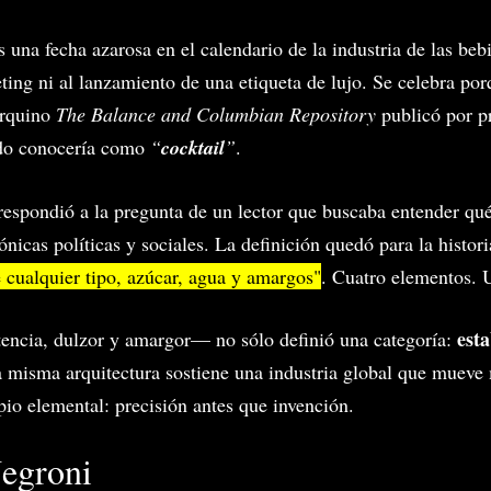
 una fecha azarosa en el calendario de la industria de las be
ng ni al lanzamiento de una etiqueta de lujo. Se celebra por
orquino
The Balance and Columbian Repository
publicó por p
do conocería como
“
cocktail
”
.
respondió a la pregunta de un lector que buscaba entender qu
nicas políticas y sociales. La definición quedó para la histor
 cualquier tipo, azúcar, agua y amargos"
. Cuatro elementos. U
esta
tencia, dulzor y amargor— no sólo definió una categoría:
a misma arquitectura sostiene una industria global que mueve 
io elemental: precisión antes que invención.
Negroni