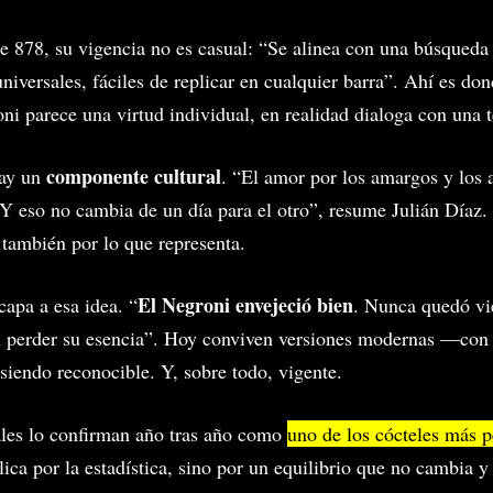
de 878, su vigencia no es casual: “Se alinea con una búsqueda 
universales, fáciles de replicar en cualquier barra”. Ahí es do
ni parece una virtud individual, en realidad dialoga con una
componente cultural
hay un
. “El amor por los amargos y los 
 Y eso no cambia de un día para el otro”, resume Julián Díaz.
: también por lo que representa.
El Negroni envejeció bien
capa a esa idea. “
. Nunca quedó vi
 perder su esencia”. Hoy conviven versiones modernas —con g
 siendo reconocible. Y, sobre todo, vigente.
ales lo confirman año tras año como
uno de los cócteles más 
ica por la estadística, sino por un equilibrio que no cambia y