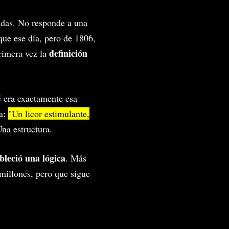
bidas. No responde a una
que ese día, pero de 1806,
definición
rimera vez la
é era exactamente esa
ia:
"Un licor estimulante,
na estructura.
bleció una lógica
. Más
millones, pero que sigue