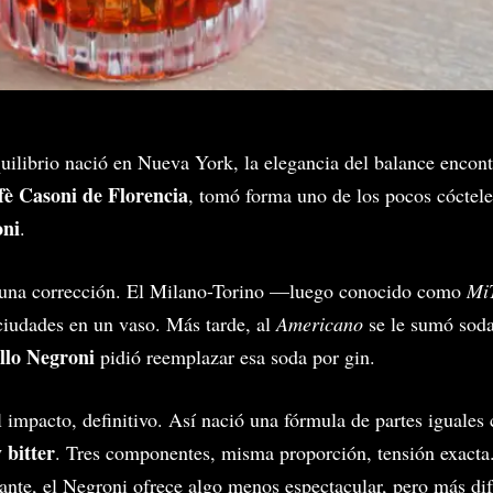
quilibrio nació en Nueva York, la elegancia del balance encont
fè Casoni de Florencia
, tomó forma uno de los pocos cóctel
oni
.
, una corrección. El Milano-Torino —luego conocido como
Mi
ciudades en un vaso. Más tarde, al
Americano
se le sumó soda
llo Negroni
pidió reemplazar esa soda por gin.
impacto, definitivo. Así nació una fórmula de partes iguales 
 bitter
. Tres componentes, misma proporción, tensión exact
ante, el Negroni ofrece algo menos espectacular, pero más difí