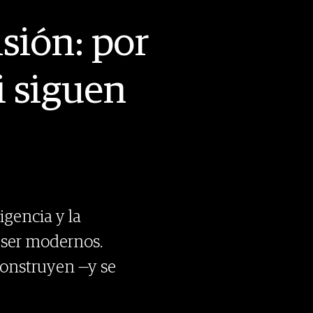
sión: por
i siguen
vigencia y la
a ser modernos.
construyen —y se