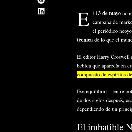
E
13 de mayo
l
no es
campaña de marketi
el periódico neoy
técnica
de lo que el mun
El editor Harry Croswell 
bebida que aparecía en cró
compuesto de espíritus de
Ese equilibrio —entre po
de dos siglos después, es
dependiendo de un princip
El imbatible 