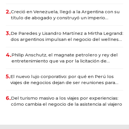
Vaca Muerta
2.
Creció en Venezuela, llegó a la Argentina con su
título de abogado y construyó un imperio
gastronómico que revoluciona las marcas "fast
premium"
3.
De Paredes y Lisandro Martínez a Mirtha Legrand:
dos argentinos impulsan el negocio del wellness
deportivo y el cuidado corporal
4.
Philip Anschutz, el magnate petrolero y rey del
entretenimiento que va por la licitación de
Tecnópolis junto a Fénix
5.
El nuevo lujo corporativo: por qué en Perú los
viajes de negocios dejan de ser reuniones para
convertirse en experiencias transformadoras
6.
Del turismo masivo a los viajes por experiencias:
cómo cambia el negocio de la asistencia al viajero