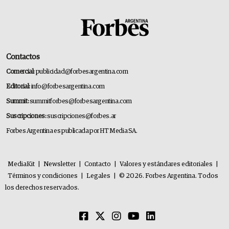
Contactos
Comercial:
publicidad@forbesargentina.com
Editorial:
info@forbesargentina.com
Summit:
summitforbes@forbesargentina.com
Suscripciones:
suscripciones@forbes.ar
Forbes Argentina es publicada por HT Media SA.
MediaKit
|
Newsletter
|
Contacto
|
Valores y estándares editoriales
|
Términos y condiciones
|
Legales
|
© 2026. Forbes Argentina. Todos
los derechos reservados.