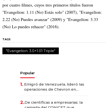
por cuatro filmes, cuyos tres primeros títulos fueron
"Evangelion: 1.11 (No) Estás solo" (2007), "Evangelion:
2.22 (No) Puedes avanzar" (2009) y "Evangelion: 3.33
(No) Lo puedes rehacer" (2016).
TAGS
"Evangelion: 3.0+1.01 Triple"
Popular
1.
Emigró de Venezuela, lideró las
operaciones de Chevron en
EE.UU. y hoy es la única mujer
CEO en Vaca Muerta
2.
De científicas a empresarias: la
camada del CONICET que