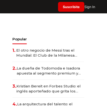
Suscribite
Sign In
Popular
1.
El otro negocio de Messi tras el
Mundial: El Club de la Milanesa
invierte US$ 6 millones en su
expansión y desembarca en Europa
2.
La dueña de Todomoda e Isadora
apuesta al segmento premium y
trae una marca brasileña a la
Argentina
3.
Kristian Bereit en Forbes Studio: el
inglés aporteñado que grita los
goles de Argentina y representa a
35 estrellas globales por USD
4.
La arquitectura del talento: el
200M.