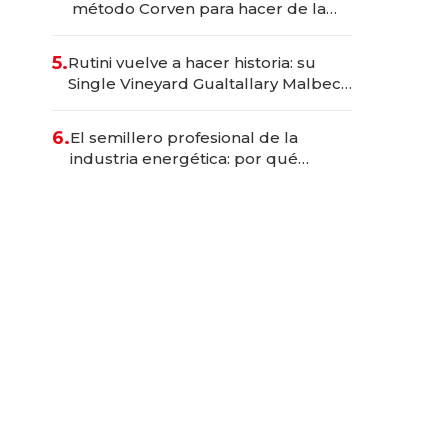
método Corven para hacer de la
cultura una ventaja competitiva
5.
Rutini vuelve a hacer historia: su
Single Vineyard Gualtallary Malbec
2023 fue el mejor vino argentino en
los Decanter 2026
6.
El semillero profesional de la
industria energética: por qué
Tecpetrol es una escuela de
talentos