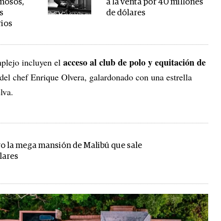
amosos,
a la venta por 40 millones
s
de dólares
rios
acceso al club de polo y equitación de
plejo incluyen el
 del chef Enrique Olvera, galardonado con una estrella
lva.
o la mega mansión de Malibú que sale
lares