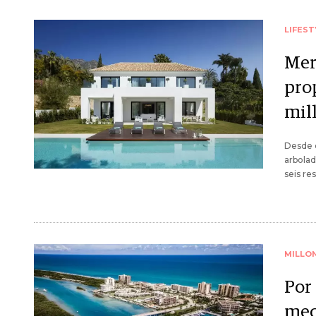
LIFEST
Mer
pro
mil
Desde c
arbolad
seis re
MILLO
Por
mec