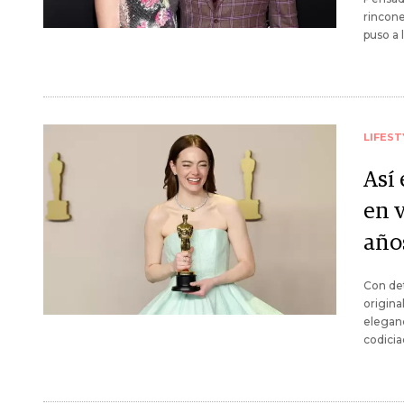
rincone
puso a 
LIFEST
Así
en 
año
Con det
origina
eleganc
codicia