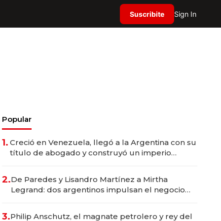
Suscribite
Sign In
Popular
1.
Creció en Venezuela, llegó a la Argentina con su
título de abogado y construyó un imperio
gastronómico que revoluciona las marcas "fast
premium"
2.
De Paredes y Lisandro Martínez a Mirtha
Legrand: dos argentinos impulsan el negocio
del wellness deportivo y el cuidado corporal
3.
Philip Anschutz, el magnate petrolero y rey del