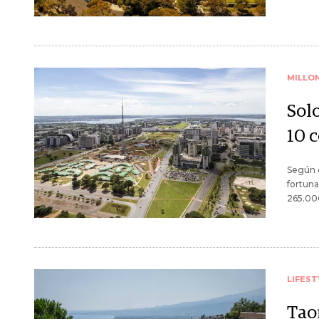
MILLO
Sol
10 
Según e
fortuna
265.00
LIFEST
Taor