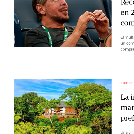
Réc
en 2
com
El mult
un comp
compra
LIFEST
La i
man
pref
Una vil