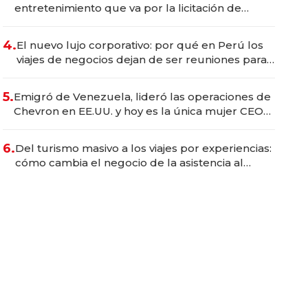
entretenimiento que va por la licitación de
Tecnópolis junto a Fénix
4.
El nuevo lujo corporativo: por qué en Perú los
viajes de negocios dejan de ser reuniones para
convertirse en experiencias transformadoras
5.
Emigró de Venezuela, lideró las operaciones de
Chevron en EE.UU. y hoy es la única mujer CEO
en Vaca Muerta
6.
Del turismo masivo a los viajes por experiencias:
cómo cambia el negocio de la asistencia al
viajero