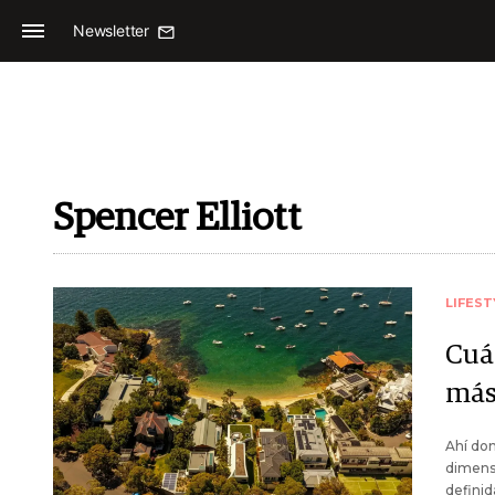
Newsletter
Spencer Elliott
LIFEST
Cuá
más
Ahí don
dimensi
definid