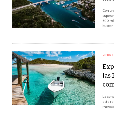
Con un
superan
600 mil
buscan 
LIFEST
Exp
las
com
La cons
este re
mercado