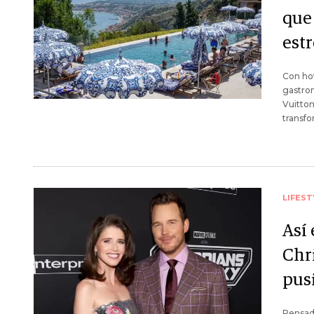
que
estr
Con hot
gastron
Vuitton
transfo
LIFEST
Así
Chr
pus
Pensada