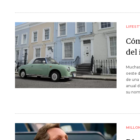
LIFEST
Cómo
del
Muchas 
oeste d
de una 
anual d
su nom
MILLO