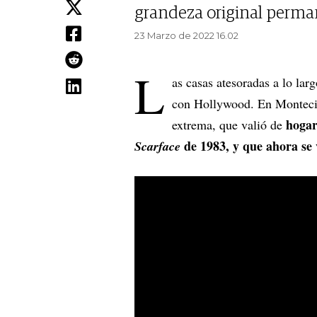
grandeza original perma
23 Marzo de 2022 16.02
L
as casas atesoradas a lo lar
con Hollywood. En Montec
hogar
extrema, que valió de
de 1983, y que ahora se 
Scarface