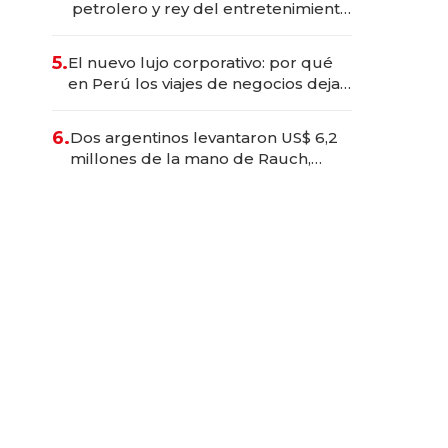
petrolero y rey del entretenimiento
que va por la licitación de
Tecnópolis junto a Fénix
5.
El nuevo lujo corporativo: por qué
en Perú los viajes de negocios dejan
de ser reuniones para convertirse
en experiencias transformadoras
6.
Dos argentinos levantaron US$ 6,2
millones de la mano de Rauch,
Englebienne y Woloski