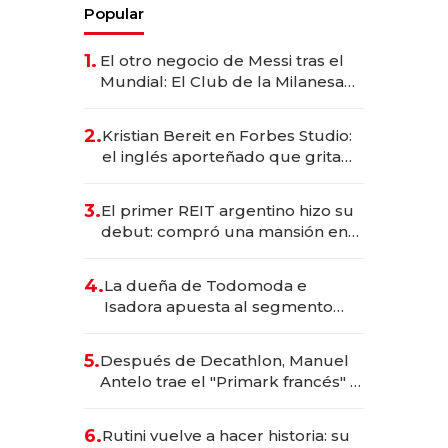
Popular
1.
El otro negocio de Messi tras el
Mundial: El Club de la Milanesa
invierte US$ 6 millones en su
expansión y desembarca en
2.
Kristian Bereit en Forbes Studio:
Europa
el inglés aporteñado que grita
los goles de Argentina y
representa a 35 estrellas
3.
El primer REIT argentino hizo su
globales por USD 200M.
debut: compró una mansión en
Barrio Parque por US$ 3,6
millones
4.
La dueña de Todomoda e
Isadora apuesta al segmento
premium y trae una marca
brasileña a la Argentina
5.
Después de Decathlon, Manuel
Antelo trae el "Primark francés" a
la Argentina con una inversión de
US$ 20 millones
6.
Rutini vuelve a hacer historia: su