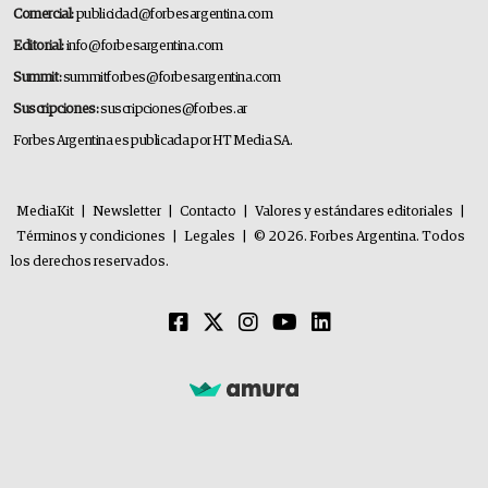
Comercial:
publicidad@forbesargentina.com
Editorial:
info@forbesargentina.com
Summit:
summitforbes@forbesargentina.com
Suscripciones:
suscripciones@forbes.ar
Forbes Argentina es publicada por HT Media SA.
MediaKit
|
Newsletter
|
Contacto
|
Valores y estándares editoriales
|
Términos y condiciones
|
Legales
|
© 2026. Forbes Argentina. Todos
los derechos reservados.