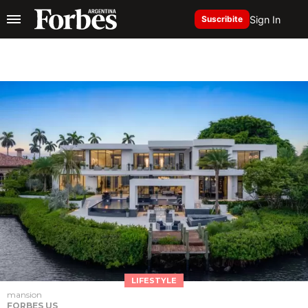
Sign In
Suscribite
LIFESTYLE
mansion
FORBES US