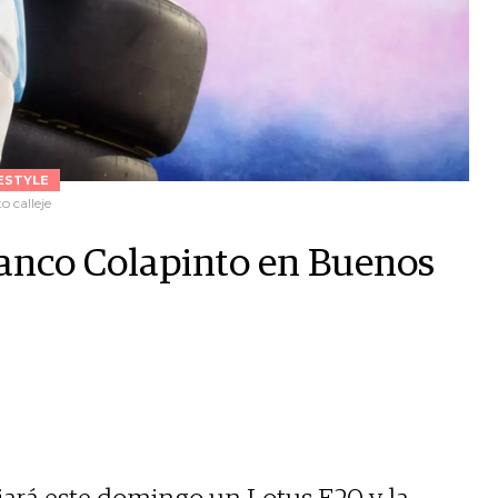
ESTYLE
o calleje
anco Colapinto en Buenos