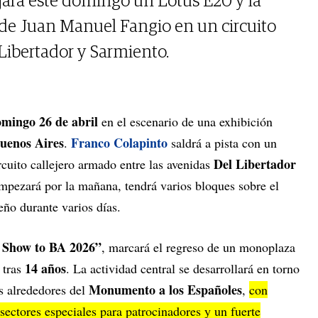
jará este domingo un Lotus E20 y la
a de Juan Manuel Fangio en un circuito
Libertador y Sarmiento.
mingo 26 de abril
en el escenario de una exhibición
uenos Aires
Franco Colapinto
.
saldrá a pista con un
Del Libertador
cuito callejero armado entre las avenidas
mpezará por la mañana, tendrá varios bloques sobre el
teño durante varios días.
 Show to BA 2026”
, marcará el regreso de un monoplaza
14 años
 tras
. La actividad central se desarrollará en torno
Monumento a los Españoles
s alrededores del
,
con
 sectores especiales para patrocinadores y un fuerte