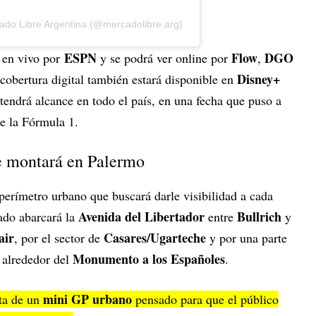
ado Libre Argentina (@mercadolibre.arg)
ESPN
Flow
DGO
á en vivo por
y se podrá ver online por
,
Disney+
 cobertura digital también estará disponible en
 tendrá alcance en todo el país, en una fecha que puso a
e la Fórmula 1.
se montará en Palermo
perímetro urbano que buscará darle visibilidad a cada
Avenida del Libertador
Bullrich
zado abarcará la
entre
y
air
Casares/Ugarteche
, por el sector de
y por una parte
Monumento a los Españoles
o alrededor del
.
mini GP
urbano
ata de un
pensado para que el público