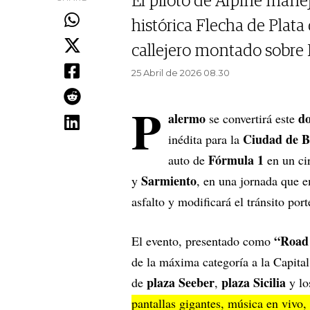
El piloto de Alpine mane
histórica Flecha de Plat
callejero montado sobre 
25 Abril de 2026 08.30
P
alermo
do
se convertirá este
Ciudad de B
inédita para la
Fórmula 1
auto de
en un cir
Sarmiento
y
, en una jornada que e
asfalto y modificará el tránsito por
“Road
El evento, presentado como
de la máxima categoría a la Capital
plaza Seeber
plaza Sicilia
de
,
y lo
pantallas gigantes, música en vivo,