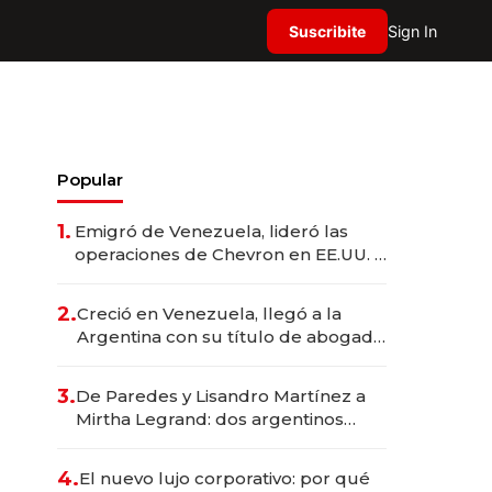
Suscribite
Sign In
Popular
1.
Emigró de Venezuela, lideró las
operaciones de Chevron en EE.UU. y
hoy es la única mujer CEO en Vaca
Muerta
2.
Creció en Venezuela, llegó a la
Argentina con su título de abogado
y construyó un imperio
gastronómico que revoluciona las
3.
De Paredes y Lisandro Martínez a
marcas "fast premium"
Mirtha Legrand: dos argentinos
impulsan el negocio del wellness
deportivo y el cuidado corporal
4.
El nuevo lujo corporativo: por qué