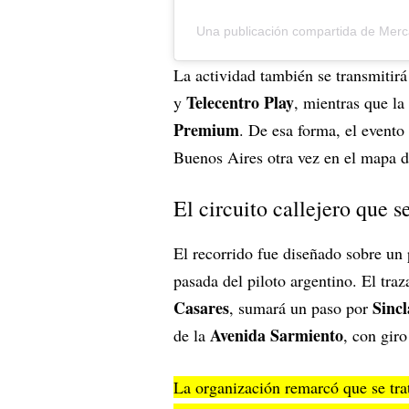
Una publicación compartida de Merc
La actividad también se transmitir
Telecentro Play
y
, mientras que la
Premium
. De esa forma, el evento
Buenos Aires otra vez en el mapa d
El circuito callejero que 
El recorrido fue diseñado sobre un 
pasada del piloto argentino. El tra
Casares
Sincl
, sumará un paso por
Avenida Sarmiento
de la
, con gir
La organización remarcó que se tr