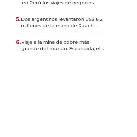
en Perú los viajes de negocios
dejan de ser reuniones para
convertirse en experiencias
5.
Dos argentinos levantaron US$ 6,2
transformadoras
millones de la mano de Rauch,
Englebienne y Woloski
6.
Viaje a la mina de cobre más
grande del mundo: Escondida, el
gigante chileno que exporta US$
14.000 millones anuales