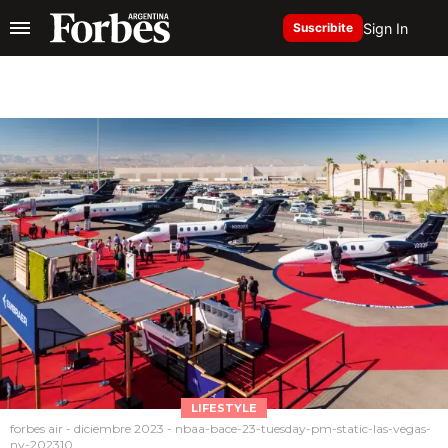
Sign In
Suscribite
LIFESTYLE
forbes air - diciembre 2023 - nbaa-bace-23-tuesday-pm-static-las-vegas-
nv-202310