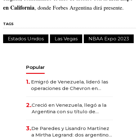
en California
, donde Forbes Argentina dirá presente.
TAGS
Estados Unidos
Las Vegas
NBAA Expo 2023
Popular
1.
Emigró de Venezuela, lideró las
operaciones de Chevron en
EE.UU. y hoy es la única mujer
CEO en Vaca Muerta
2.
Creció en Venezuela, llegó a la
Argentina con su título de
abogado y construyó un imperio
gastronómico que revoluciona
3.
De Paredes y Lisandro Martínez
las marcas "fast premium"
a Mirtha Legrand: dos argentinos