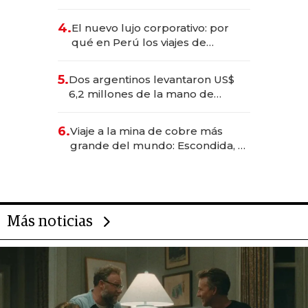
impulsan el negocio del wellness
deportivo y el cuidado corporal
4.
El nuevo lujo corporativo: por
qué en Perú los viajes de
negocios dejan de ser reuniones
para convertirse en experiencias
5.
Dos argentinos levantaron US$
transformadoras
6,2 millones de la mano de
Rauch, Englebienne y Woloski
6.
Viaje a la mina de cobre más
grande del mundo: Escondida, el
gigante chileno que exporta US$
14.000 millones anuales
Más noticias