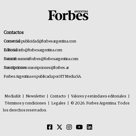
Contactos
Comercial:
publicidad@forbesargentina.com
Editorial:
info@forbesargentina.com
Summit:
summitforbes@forbesargentina.com
Suscripciones:
suscripciones@forbes.ar
Forbes Argentina es publicada por HT Media SA.
MediaKit
|
Newsletter
|
Contacto
|
Valores y estándares editoriales
|
Términos y condiciones
|
Legales
|
© 2026. Forbes Argentina. Todos
los derechos reservados.