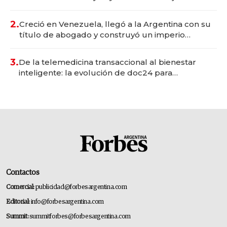
Vaca Muerta
2.
Creció en Venezuela, llegó a la Argentina con su
título de abogado y construyó un imperio
gastronómico que revoluciona las marcas "fast
premium"
3.
De la telemedicina transaccional al bienestar
inteligente: la evolución de doc24 para
transformar a las organizaciones
Contactos
Comercial:
publicidad@forbesargentina.com
Editorial:
info@forbesargentina.com
Summit:
summitforbes@forbesargentina.com