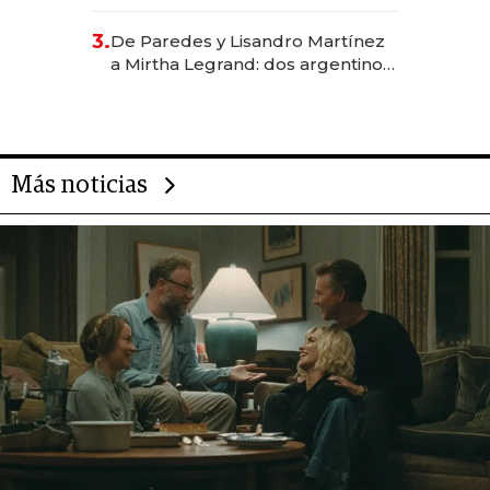
abogado y construyó un imperio
gastronómico que revoluciona
3.
De Paredes y Lisandro Martínez
las marcas "fast premium"
a Mirtha Legrand: dos argentinos
impulsan el negocio del wellness
deportivo y el cuidado corporal
Más noticias