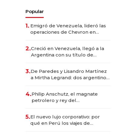
Popular
1.
Emigró de Venezuela, lideró las
operaciones de Chevron en
EE.UU. y hoy es la única mujer
CEO en Vaca Muerta
2.
Creció en Venezuela, llegó a la
Argentina con su título de
abogado y construyó un imperio
gastronómico que revoluciona
3.
De Paredes y Lisandro Martínez
las marcas "fast premium"
a Mirtha Legrand: dos argentinos
impulsan el negocio del wellness
deportivo y el cuidado corporal
4.
Philip Anschutz, el magnate
petrolero y rey del
entretenimiento que va por la
licitación de Tecnópolis junto a
5.
El nuevo lujo corporativo: por
Fénix
qué en Perú los viajes de
negocios dejan de ser reuniones
para convertirse en experiencias