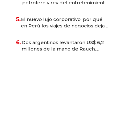
petrolero y rey del entretenimiento
que va por la licitación de
Tecnópolis junto a Fénix
5.
El nuevo lujo corporativo: por qué
en Perú los viajes de negocios dejan
de ser reuniones para convertirse
en experiencias transformadoras
6.
Dos argentinos levantaron US$ 6,2
millones de la mano de Rauch,
Englebienne y Woloski