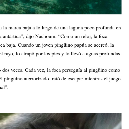
a la marea baja a lo largo de una laguna poco profunda en
la antártica”, dijo Nachoum. “Como un reloj, la foca
rea baja. Cuando un joven pingüino papúa se acercó, la
el rayo, lo atrapó por los pies y lo llevó a aguas profundas.
o dos veces. Cada vez, la foca perseguía al pingüino como
El pingüino aterrorizado trató de escapar mientras el juego
nal”.