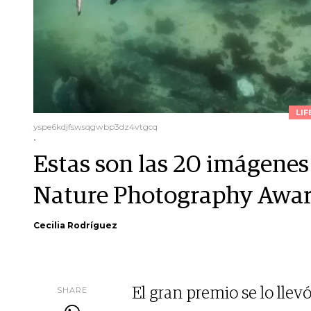
LIF
yspe6kdjfswsqgwbp3dz4vtgcq
.
Estas son las 20 imágene
Nature Photography Awa
Cecilia Rodríguez
SHARE
El gran premio se lo lle