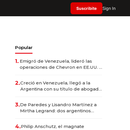
Suscribite
Sign In
Popular
1.
Emigró de Venezuela, lideró las
operaciones de Chevron en EE.UU. y
hoy es la única mujer CEO en Vaca
Muerta
2.
Creció en Venezuela, llegó a la
Argentina con su título de abogado
y construyó un imperio
gastronómico que revoluciona las
3.
De Paredes y Lisandro Martínez a
marcas "fast premium"
Mirtha Legrand: dos argentinos
impulsan el negocio del wellness
deportivo y el cuidado corporal
4.
Philip Anschutz, el magnate