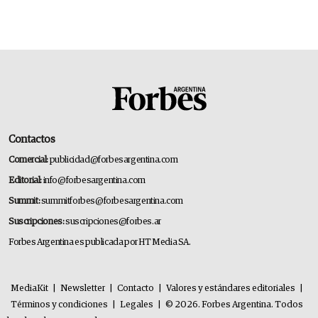
Contactos
Comercial:
publicidad@forbesargentina.com
Editorial:
info@forbesargentina.com
Summit:
summitforbes@forbesargentina.com
Suscripciones:
suscripciones@forbes.ar
Forbes Argentina es publicada por HT Media SA.
MediaKit
|
Newsletter
|
Contacto
|
Valores y estándares editoriales
|
Términos y condiciones
|
Legales
|
© 2026. Forbes Argentina. Todos