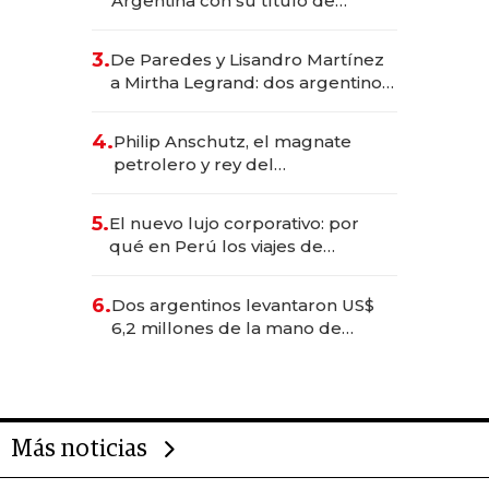
Argentina con su título de
abogado y construyó un imperio
gastronómico que revoluciona
3.
De Paredes y Lisandro Martínez
las marcas "fast premium"
a Mirtha Legrand: dos argentinos
impulsan el negocio del wellness
deportivo y el cuidado corporal
4.
Philip Anschutz, el magnate
petrolero y rey del
entretenimiento que va por la
licitación de Tecnópolis junto a
5.
El nuevo lujo corporativo: por
Fénix
qué en Perú los viajes de
negocios dejan de ser reuniones
para convertirse en experiencias
6.
Dos argentinos levantaron US$
transformadoras
6,2 millones de la mano de
Rauch, Englebienne y Woloski
Más noticias