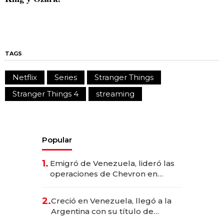
TAGS
Netflix
Series
Stranger Things
Stranger Things 4
streaming
Popular
1.
Emigró de Venezuela, lideró las
operaciones de Chevron en
EE.UU. y hoy es la única mujer
CEO en Vaca Muerta
2.
Creció en Venezuela, llegó a la
Argentina con su título de
abogado y construyó un imperio