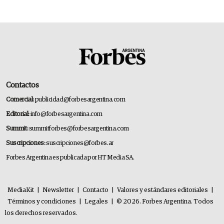
Contactos
Comercial:
publicidad@forbesargentina.com
Editorial:
info@forbesargentina.com
Summit:
summitforbes@forbesargentina.com
Suscripciones:
suscripciones@forbes.ar
Forbes Argentina es publicada por HT Media SA.
MediaKit
|
Newsletter
|
Contacto
|
Valores y estándares editoriales
|
Términos y condiciones
|
Legales
|
© 2026. Forbes Argentina. Todos
los derechos reservados.