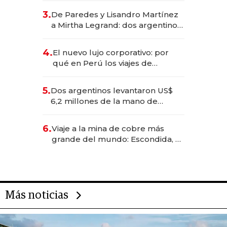
gastronómico que revoluciona
3.
De Paredes y Lisandro Martínez
las marcas "fast premium"
a Mirtha Legrand: dos argentinos
impulsan el negocio del wellness
deportivo y el cuidado corporal
4.
El nuevo lujo corporativo: por
qué en Perú los viajes de
negocios dejan de ser reuniones
para convertirse en experiencias
5.
Dos argentinos levantaron US$
transformadoras
6,2 millones de la mano de
Rauch, Englebienne y Woloski
6.
Viaje a la mina de cobre más
grande del mundo: Escondida, el
gigante chileno que exporta US$
14.000 millones anuales
Más noticias