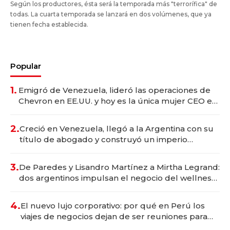
Según los productores, ésta será la temporada más "terrorífica" de
todas. La cuarta temporada se lanzará en dos volúmenes, que ya
tienen fecha establecida.
Popular
1.
Emigró de Venezuela, lideró las operaciones de
Chevron en EE.UU. y hoy es la única mujer CEO en
Vaca Muerta
2.
Creció en Venezuela, llegó a la Argentina con su
título de abogado y construyó un imperio
gastronómico que revoluciona las marcas "fast
premium"
3.
De Paredes y Lisandro Martínez a Mirtha Legrand:
dos argentinos impulsan el negocio del wellness
deportivo y el cuidado corporal
4.
El nuevo lujo corporativo: por qué en Perú los
viajes de negocios dejan de ser reuniones para
convertirse en experiencias transformadoras