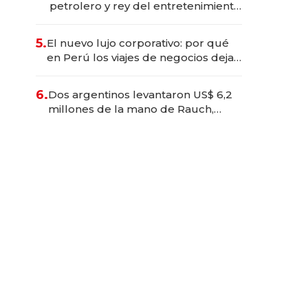
petrolero y rey del entretenimiento
que va por la licitación de
Tecnópolis junto a Fénix
5.
El nuevo lujo corporativo: por qué
en Perú los viajes de negocios dejan
de ser reuniones para convertirse
en experiencias transformadoras
6.
Dos argentinos levantaron US$ 6,2
millones de la mano de Rauch,
Englebienne y Woloski