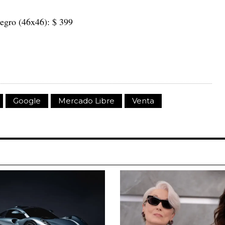
negro (46x46): $ 399
Google
Mercado Libre
Venta