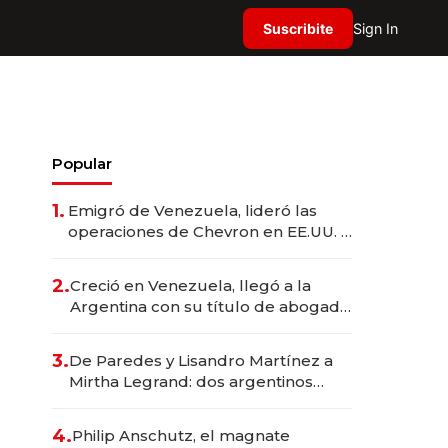
Suscribite
Sign In
Popular
1.
Emigró de Venezuela, lideró las
operaciones de Chevron en EE.UU. y
hoy es la única mujer CEO en Vaca
Muerta
2.
Creció en Venezuela, llegó a la
Argentina con su título de abogado
y construyó un imperio
gastronómico que revoluciona las
3.
De Paredes y Lisandro Martínez a
marcas "fast premium"
Mirtha Legrand: dos argentinos
impulsan el negocio del wellness
deportivo y el cuidado corporal
4.
Philip Anschutz, el magnate