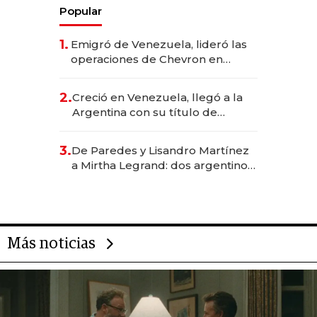
Popular
1.
Emigró de Venezuela, lideró las
operaciones de Chevron en
EE.UU. y hoy es la única mujer
CEO en Vaca Muerta
2.
Creció en Venezuela, llegó a la
Argentina con su título de
abogado y construyó un imperio
gastronómico que revoluciona
3.
De Paredes y Lisandro Martínez
las marcas "fast premium"
a Mirtha Legrand: dos argentinos
impulsan el negocio del wellness
deportivo y el cuidado corporal
Más noticias