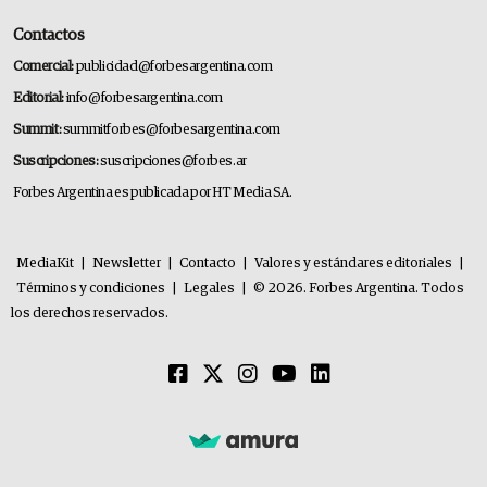
Contactos
Comercial:
publicidad@forbesargentina.com
Editorial:
info@forbesargentina.com
Summit:
summitforbes@forbesargentina.com
Suscripciones:
suscripciones@forbes.ar
Forbes Argentina es publicada por HT Media SA.
MediaKit
|
Newsletter
|
Contacto
|
Valores y estándares editoriales
|
Términos y condiciones
|
Legales
|
© 2026. Forbes Argentina. Todos
los derechos reservados.