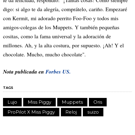
digo: si algo te da alegría, comprátelo, cariño. Empezaré
con Kermit, mi adorado perrito Foo-Foo y todos mis
amigos-colegas de los Muppets. Y también pequeñas
cositas, como la fama universal y la adoración de
millones. Ah, y la alta costura, por supuesto. ¡Ah! Y el
chocolate. Mucho, mucho chocolate".
Nota publicada en
Forbes US.
TAGS
Lujo
Miss Piggy
Muppets
Oris
ProPilot X Miss Piggy
Reloj
suizo