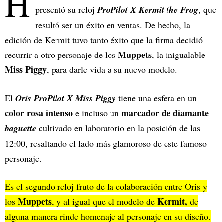
H
presentó su reloj
ProPilot X Kermit the Frog
, que
resultó ser un éxito en ventas. De hecho, la
edición de Kermit tuvo tanto éxito que la firma decidió
Muppets
recurrir a otro personaje de los
, la inigualable
Miss Piggy
, para darle vida a su nuevo modelo.
El
Oris ProPilot X Miss Piggy
tiene una esfera en un
color rosa intenso
marcador de diamante
e incluso un
baguette
cultivado en laboratorio en la posición de las
12:00, resaltando el lado más glamoroso de este famoso
personaje.
Es el segundo reloj fruto de la colaboración entre Oris y
Muppets
Kermit,
los
, y al igual que el modelo de
de
alguna manera rinde homenaje al personaje en su diseño.