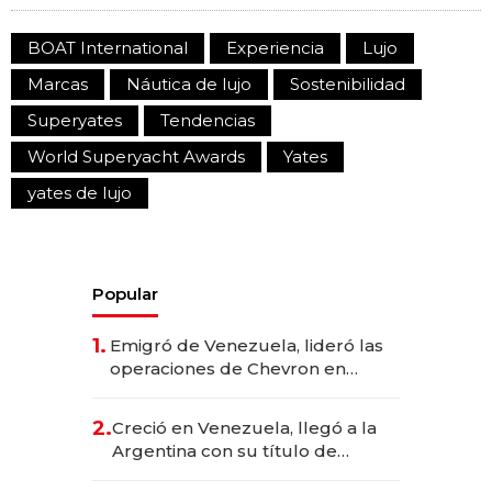
BOAT International
Experiencia
Lujo
Marcas
Náutica de lujo
Sostenibilidad
Superyates
Tendencias
World Superyacht Awards
Yates
yates de lujo
Popular
1.
Emigró de Venezuela, lideró las
operaciones de Chevron en
EE.UU. y hoy es la única mujer
CEO en Vaca Muerta
2.
Creció en Venezuela, llegó a la
Argentina con su título de
abogado y construyó un imperio