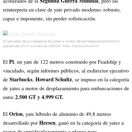
Segunda Guerra Mundial
acorazados de la
, pero las
reinterpreta en clave de yate privado moderno: robusto,
capaz e imponente, sin perder sofisticación.
El ganador de la categoría de yates a motor de semidesplazamiento o
planeo de 40 m o más fue ORION. Foto: David Churchill.
Pi
El
, un yate de 122 metros construido por Feadship y
vinculado, según informes públicos, al exdirector ejecutivo
Starbucks
Howard Schultz
de
,
, se impuso en la categoría
de yates a motor de desplazamiento para embarcaciones de
2.500 GT y 4.999 GT.
entre
Orion
El
, yate híbrido de aluminio de 49,8 metros
Heesen
desarrollado por
, ganó en la categoría de yates a
motor de semidesplazamiento o planeo para