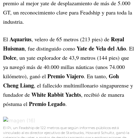
premio al mejor yate de desplazamiento de más de 5.000
GT, un reconocimiento clave para Feadship y para toda la
industria.
Aquarius
Royal
El
, velero de 65 metros (213 pies) de
Huisman
Yate de Vela del Año
, fue distinguido como
. El
Dolce
, un yate explorador de 43,9 metros (144 pies) que
ya navegó más de 40.000 millas náuticas (unos 74.000
Premio Viajero
Goh
kilómetro), ganó el
. En tanto,
Cheng Liang
, el fallecido multimillonario singapurense y
White Rabbit Yachts
fundador de
, recibió de manera
Premio Legado
póstuma el
.
El Pi, un Feadship de 122 metros que según informes públicos está
vinculado al ex director ejecutivo de Starbucks, Howard Schultz, ganó la
categoría de yates a motor de desplazamiento para embarcaciones de