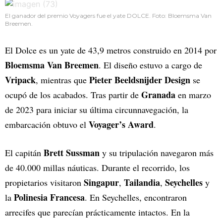
El ganador del premio Voyagers fue el yate DOLCE. Foto: Bloemsma Van
Breemen.
El Dolce es un yate de 43,9 metros construido en 2014 por
Bloemsma Van Breemen
. El diseño estuvo a cargo de
Vripack
Pieter Beeldsnijder Design
, mientras que
se
Granada
ocupó de los acabados. Tras partir de
en marzo
de 2023 para iniciar su última circunnavegación, la
Voyager’s Award
embarcación obtuvo el
.
Brett Sussman
El capitán
y su tripulación navegaron más
de 40.000 millas náuticas. Durante el recorrido, los
Singapur
Tailandia
Seychelles
propietarios visitaron
,
,
y
Polinesia Francesa
la
. En Seychelles, encontraron
arrecifes que parecían prácticamente intactos. En la