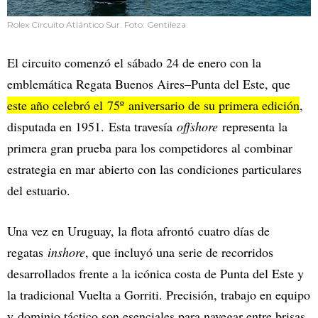
Rolex Circuito Atlántico Sur. Foto: Gentileza.
El circuito comenzó el sábado 24 de enero con la
emblemática Regata Buenos Aires–Punta del Este, que
este año celebró el 75º aniversario de su primera edición
,
disputada en 1951. Esta travesía
offshore
representa la
primera gran prueba para los competidores al combinar
estrategia en mar abierto con las condiciones particulares
del estuario.
Una vez en Uruguay, la flota afrontó cuatro días de
regatas
inshore
, que incluyó una serie de recorridos
desarrollados frente a la icónica costa de Punta del Este y
la tradicional Vuelta a Gorriti. Precisión, trabajo en equipo
y dominio táctico son esenciales para navegar entre brisas