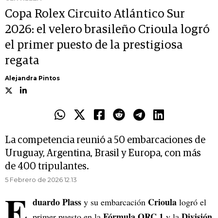
Copa Rolex Circuito Atlántico Sur
2026: el velero brasileño Crioula logró
el primer puesto de la prestigiosa
regata
Alejandra Pintos
La competencia reunió a 50 embarcaciones de
Uruguay, Argentina, Brasil y Europa, con más
de 400 tripulantes.
5 Febrero de 2026 12.13
E
duardo Plass
Crioula
y su embarcación
logró el
Fórmula ORC 1
División
primer puesto en la
y la