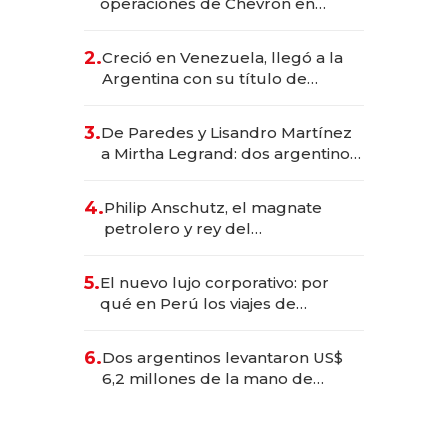
operaciones de Chevron en
EE.UU. y hoy es la única mujer
CEO en Vaca Muerta
2.
Creció en Venezuela, llegó a la
Argentina con su título de
abogado y construyó un imperio
gastronómico que revoluciona
3.
De Paredes y Lisandro Martínez
las marcas "fast premium"
a Mirtha Legrand: dos argentinos
impulsan el negocio del wellness
deportivo y el cuidado corporal
4.
Philip Anschutz, el magnate
petrolero y rey del
entretenimiento que va por la
licitación de Tecnópolis junto a
5.
El nuevo lujo corporativo: por
Fénix
qué en Perú los viajes de
negocios dejan de ser reuniones
para convertirse en experiencias
6.
Dos argentinos levantaron US$
transformadoras
6,2 millones de la mano de
Rauch, Englebienne y Woloski