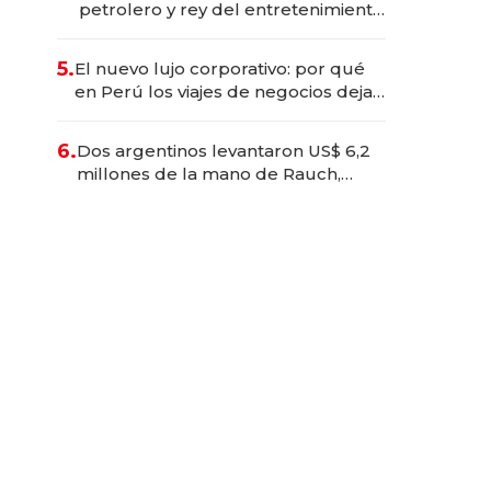
petrolero y rey del entretenimiento
que va por la licitación de
Tecnópolis junto a Fénix
5.
El nuevo lujo corporativo: por qué
en Perú los viajes de negocios dejan
de ser reuniones para convertirse
en experiencias transformadoras
6.
Dos argentinos levantaron US$ 6,2
millones de la mano de Rauch,
Englebienne y Woloski