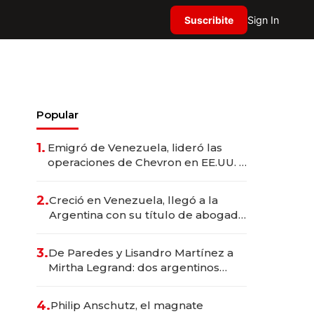
Suscribite
Sign In
Popular
1.
Emigró de Venezuela, lideró las
operaciones de Chevron en EE.UU. y
hoy es la única mujer CEO en Vaca
Muerta
2.
Creció en Venezuela, llegó a la
Argentina con su título de abogado
y construyó un imperio
gastronómico que revoluciona las
3.
De Paredes y Lisandro Martínez a
marcas "fast premium"
Mirtha Legrand: dos argentinos
impulsan el negocio del wellness
deportivo y el cuidado corporal
4.
Philip Anschutz, el magnate