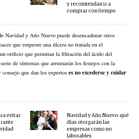
y recomiendan ir a
comprar con tiempo
a de Navidad y Año Nuevo puede desencadenar otros
hacer que empeore una úlcera no tratada en el
n orificio que permitan la filtración del ácido del
erie de síntomas que arruinarán los festejos con la
es no excederse y cuidar
r consejo que dan los expertos
ra evitar
Navidad y Año Nuevo: qué
urante
días otorgarán las
avidad
empresas como no
laborables