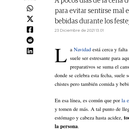
A pocos días de la cena 
para evitar sentirse mal
bebidas durante los feste
23 Diciembre de 2021 13.01
L
a
Navidad
está cerca y falt
suele ser estresante para aqu
preparativos se suma el can
donde se celebra esta fecha, suele
chistes pero también comida y bebi
En esa línea, es común que por
la 
y tomen de más. A tal punto de lleg
to
estómago y cabeza hasta acidez,
la persona
.