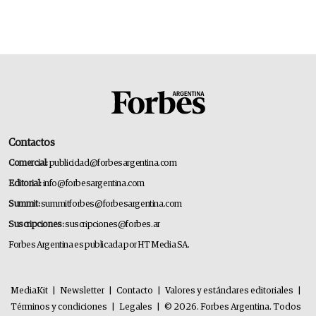
Contactos
Comercial:
publicidad@forbesargentina.com
Editorial:
info@forbesargentina.com
Summit:
summitforbes@forbesargentina.com
Suscripciones:
suscripciones@forbes.ar
Forbes Argentina es publicada por HT Media SA.
MediaKit
|
Newsletter
|
Contacto
|
Valores y estándares editoriales
|
Términos y condiciones
|
Legales
|
© 2026. Forbes Argentina. Todos