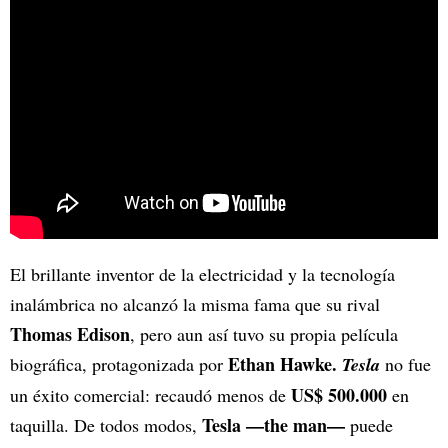
El brillante inventor de la electricidad y la tecnología
inalámbrica no alcanzó la misma fama que su rival
Thomas Edison
, pero aun así tuvo su propia película
Ethan Hawke.
biográfica, protagonizada por
Tesla
no fue
US$ 500.000
un éxito comercial: recaudó menos de
en
Tesla —the man—
taquilla. De todos modos,
puede