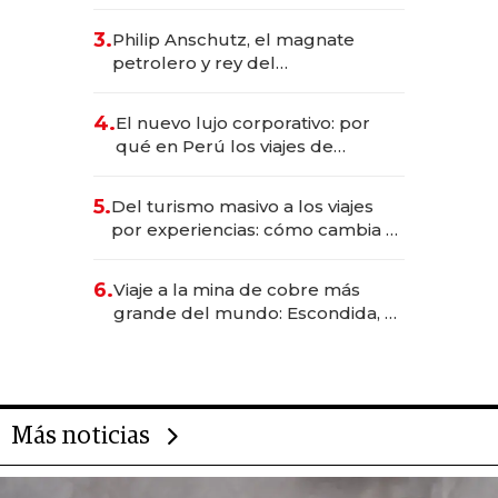
impulsan el negocio del wellness
deportivo y el cuidado corporal
3.
Philip Anschutz, el magnate
petrolero y rey del
entretenimiento que va por la
licitación de Tecnópolis junto a
4.
El nuevo lujo corporativo: por
Fénix
qué en Perú los viajes de
negocios dejan de ser reuniones
para convertirse en experiencias
5.
Del turismo masivo a los viajes
transformadoras
por experiencias: cómo cambia el
negocio de la asistencia al viajero
6.
Viaje a la mina de cobre más
grande del mundo: Escondida, el
gigante chileno que exporta US$
14.000 millones anuales
Más noticias