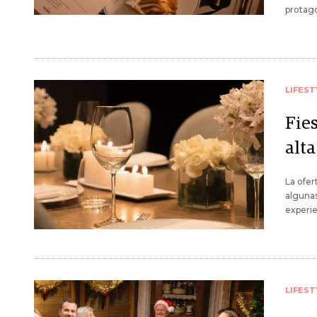
protago
LIFEST
Fies
alt
La ofer
algunas
experie
LIFEST