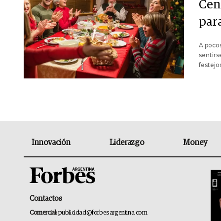
Cen
para
A pocos
sentirs
festejo
Innovación
Liderazgo
Money
Contactos
Comercial:
publicidad@forbesargentina.com