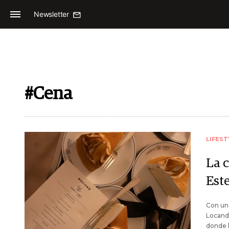
Newsletter
#Cena
LIFEST
La 
Est
Con una
Locanda
donde l