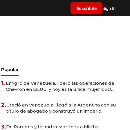
Suscribite
Sign In
Popular
1.
Emigró de Venezuela, lideró las operaciones de
Chevron en EE.UU. y hoy es la única mujer CEO
en Vaca Muerta
2.
Creció en Venezuela, llegó a la Argentina con su
título de abogado y construyó un imperio
gastronómico que revoluciona las marcas "fast
premium"
3.
De Paredes y Lisandro Martínez a Mirtha