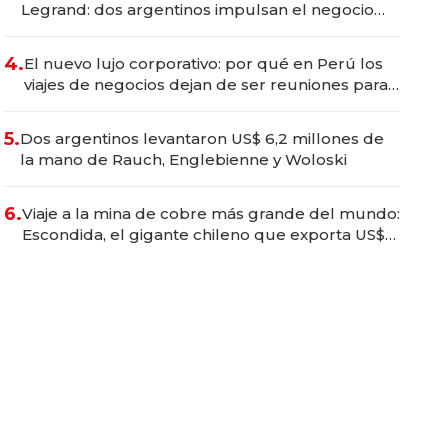
Legrand: dos argentinos impulsan el negocio
del wellness deportivo y el cuidado corporal
4.
El nuevo lujo corporativo: por qué en Perú los
viajes de negocios dejan de ser reuniones para
convertirse en experiencias transformadoras
5.
Dos argentinos levantaron US$ 6,2 millones de
la mano de Rauch, Englebienne y Woloski
6.
Viaje a la mina de cobre más grande del mundo:
Escondida, el gigante chileno que exporta US$
14.000 millones anuales