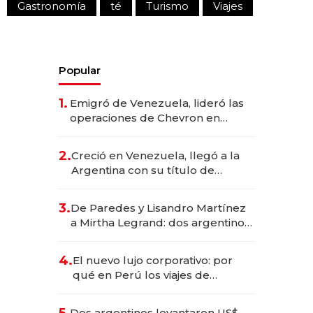
Gastronomía
té
Turismo
Viajes
Popular
1.
Emigró de Venezuela, lideró las
operaciones de Chevron en
EE.UU. y hoy es la única mujer
CEO en Vaca Muerta
2.
Creció en Venezuela, llegó a la
Argentina con su título de
abogado y construyó un imperio
gastronómico que revoluciona
3.
De Paredes y Lisandro Martínez
las marcas "fast premium"
a Mirtha Legrand: dos argentinos
impulsan el negocio del wellness
deportivo y el cuidado corporal
4.
El nuevo lujo corporativo: por
qué en Perú los viajes de
negocios dejan de ser reuniones
para convertirse en experiencias
Dos argentinos levantaron US$