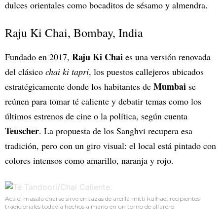
dulces orientales como bocaditos de sésamo y almendra.
Raju Ki Chai, Bombay, India
Raju Ki Chai
Fundado en 2017,
es una versión renovada
del clásico
chai ki tapri
, los puestos callejeros ubicados
Mumbai
estratégicamente donde los habitantes de
se
reúnen para tomar té caliente y debatir temas como los
últimos estrenos de cine o la política, según cuenta
Teuscher
. La propuesta de los Sanghvi recupera esa
tradición, pero con un giro visual: el local está pintado con
colores intensos como amarillo, naranja y rojo.
Acá el masala chai se sirve en tazas de arcilla mitti kulhad, recipientes
tradicionales todavía hechos a mano en un torno de alfarero.