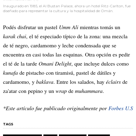
Inaugurado en 1985, el Al Bustan Palace, ahora un hotel Ritz-Carlton, fue
diseñado para representar la cultura y la hospitalidad de Omán.
Podés disfrutar un pastel
Umm Ali
mientras tomás un
karak chai
, el té especiado típico de la zona: una mezcla
de té negro, cardamomo y leche condensada que se
encuentra en casi todas las esquinas. Otra opción es pedir
el té de la tarde
Omani Delight
, que incluye dulces como
kunafa
de pistacho con tiramisú, pastel de dátiles y
cardamomo, y
baklava
. Entre los salados, hay
éclairs
de
za'atar con pepino y un
wrap
de
muhammara
.
*Este artículo fue publicado originalmente por
Forbes U.S
TAGS