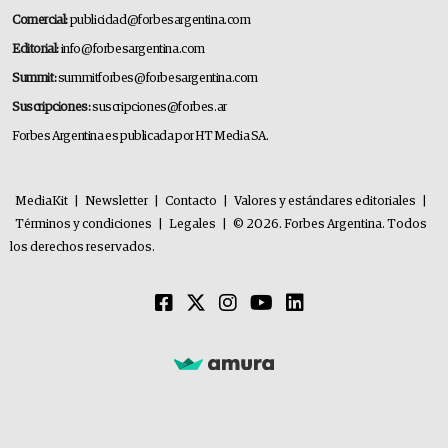
Comercial:
publicidad@forbesargentina.com
Editorial:
info@forbesargentina.com
Summit:
summitforbes@forbesargentina.com
Suscripciones:
suscripciones@forbes.ar
Forbes Argentina es publicada por HT Media SA.
MediaKit
|
Newsletter
|
Contacto
|
Valores y estándares editoriales
|
Términos y condiciones
|
Legales
|
© 2026. Forbes Argentina. Todos
los derechos reservados.