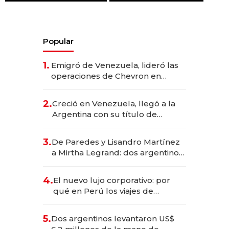
Popular
1.
Emigró de Venezuela, lideró las
operaciones de Chevron en
EE.UU. y hoy es la única mujer
CEO en Vaca Muerta
2.
Creció en Venezuela, llegó a la
Argentina con su título de
abogado y construyó un imperio
gastronómico que revoluciona
3.
De Paredes y Lisandro Martínez
las marcas "fast premium"
a Mirtha Legrand: dos argentinos
impulsan el negocio del wellness
deportivo y el cuidado corporal
4.
El nuevo lujo corporativo: por
qué en Perú los viajes de
negocios dejan de ser reuniones
para convertirse en experiencias
5.
Dos argentinos levantaron US$
transformadoras