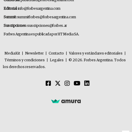
Comercial:
publicidad@forbesargentina.com
Editorial:
info@forbesargentina.com
Summit:
summitforbes@forbesargentina.com
Suscripciones:
suscripciones@forbes.ar
Forbes Argentina es publicada por HT Media SA.
MediaKit
|
Newsletter
|
Contacto
|
Valores y estándares editoriales
|
Términos y condiciones
|
Legales
|
© 2026. Forbes Argentina. Todos
los derechos reservados.