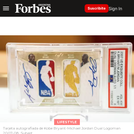
Sign In
Suscribite
LIFESTYLE
Tarjeta autografiada de Kobe Bryant-Michael Jordan Dual Logoman
2007-08. Subast