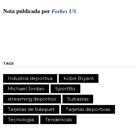
Nota publicada por
Forbes US
TAGS
Industria deportiva
Kobe Bryant
Michael Jordan
SportBiz
streaming deportivo
Subastas
Tarjetas de básquet
Tarjetas deportivas
Tecnología
Tendencias