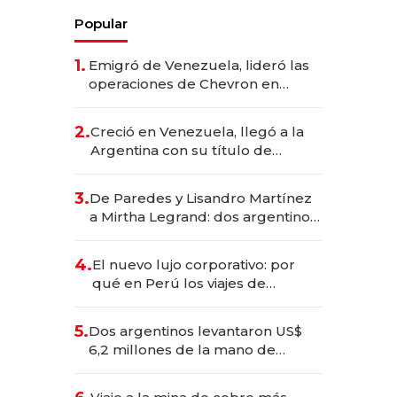
Popular
1.
Emigró de Venezuela, lideró las
operaciones de Chevron en
EE.UU. y hoy es la única mujer
CEO en Vaca Muerta
2.
Creció en Venezuela, llegó a la
Argentina con su título de
abogado y construyó un imperio
gastronómico que revoluciona
3.
De Paredes y Lisandro Martínez
las marcas "fast premium"
a Mirtha Legrand: dos argentinos
impulsan el negocio del wellness
deportivo y el cuidado corporal
4.
El nuevo lujo corporativo: por
qué en Perú los viajes de
negocios dejan de ser reuniones
para convertirse en experiencias
5.
Dos argentinos levantaron US$
transformadoras
6,2 millones de la mano de
Rauch, Englebienne y Woloski