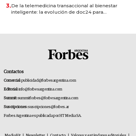
premium"
3.
De la telemedicina transaccional al bienestar
inteligente: la evolución de doc24 para
transformar a las organizaciones
Contactos
Comercial:
publicidad@forbesargentina.com
Editorial:
info@forbesargentina.com
Summit:
summitforbes@forbesargentina.com
Suscripciones:
suscripciones@forbes.ar
Forbes Argentina es publicada por HT Media SA.
MediaKit
|
Newsletter
|
Contacto
|
Valores y estándares editoriales
|