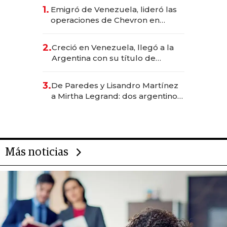
1.
Emigró de Venezuela, lideró las
operaciones de Chevron en
EE.UU. y hoy es la única mujer
CEO en Vaca Muerta
2.
Creció en Venezuela, llegó a la
Argentina con su título de
abogado y construyó un imperio
gastronómico que revoluciona
3.
De Paredes y Lisandro Martínez
las marcas "fast premium"
a Mirtha Legrand: dos argentinos
impulsan el negocio del wellness
deportivo y el cuidado corporal
Más noticias