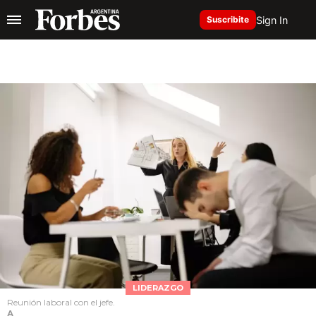
Sign In
Suscribite
LIDERAZGO
Reunión laboral con el jefe.
A