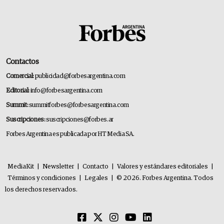
Contactos
Comercial:
publicidad@forbesargentina.com
Editorial:
info@forbesargentina.com
Summit:
summitforbes@forbesargentina.com
Suscripciones:
suscripciones@forbes.ar
Forbes Argentina es publicada por HT Media SA.
MediaKit
|
Newsletter
|
Contacto
|
Valores y estándares editoriales
|
Términos y condiciones
|
Legales
|
© 2026. Forbes Argentina. Todos
los derechos reservados.