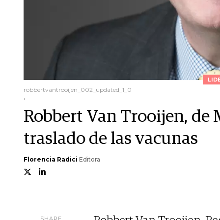
LID
robbertvantrooijen_002_updated_1_0
.
Robbert Van Trooijen, de M
traslado de las vacunas
Florencia Radici
Editora
SHARE