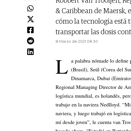
Robbert Van Trooijen, R
& Caribbean de Maersk, e
cómo la tecnología está 
transportar las dosis cont
8 Marzo de 2021 08.30
L
a palabra nómade lo define 
(Brasil), Seúl (Corea del S
Dinamarca, Dubai (Emiratos
Regional Managing Director de Amér
logística mundial, es holandés, per
trabajo en la naviera Nedlloyd. “Mi
naviera, y luego trabajó en logístic
mí desde joven”, le cuenta van Tro
basado ahora. “Estudié en Rotterda