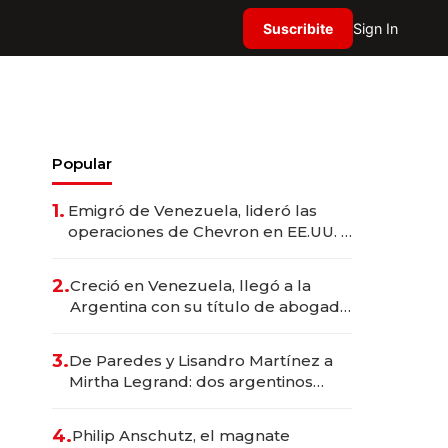
Suscribite
Sign In
Popular
1.
Emigró de Venezuela, lideró las
operaciones de Chevron en EE.UU. y
hoy es la única mujer CEO en Vaca
Muerta
2.
Creció en Venezuela, llegó a la
Argentina con su título de abogado
y construyó un imperio
gastronómico que revoluciona las
3.
De Paredes y Lisandro Martínez a
marcas "fast premium"
Mirtha Legrand: dos argentinos
impulsan el negocio del wellness
deportivo y el cuidado corporal
4.
Philip Anschutz, el magnate