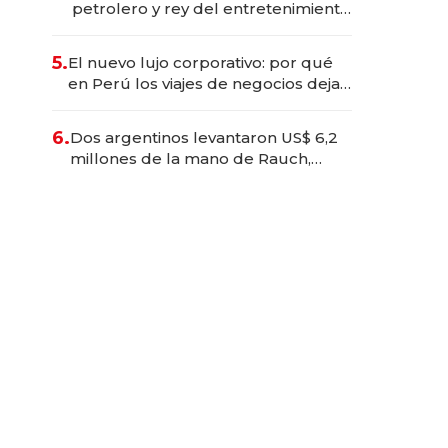
petrolero y rey del entretenimiento
que va por la licitación de
Tecnópolis junto a Fénix
5.
El nuevo lujo corporativo: por qué
en Perú los viajes de negocios dejan
de ser reuniones para convertirse
en experiencias transformadoras
6.
Dos argentinos levantaron US$ 6,2
millones de la mano de Rauch,
Englebienne y Woloski