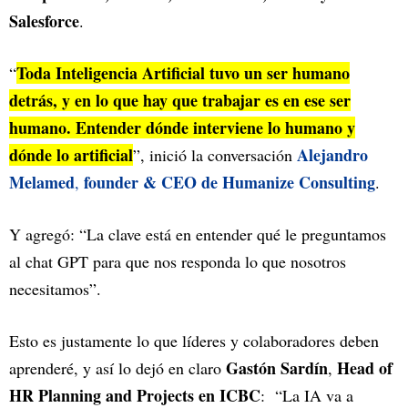
Salesforce
.
Toda Inteligencia Artificial tuvo un ser humano
“
detrás, y en lo que hay que trabajar es en ese ser
humano. Entender dónde interviene lo humano y
dónde lo artificial
Alejandro
”, inició la conversación
Melamed
founder & CEO de Humanize Consulting
,
.
Y agregó: “La clave está en entender qué le preguntamos
al chat GPT para que nos responda lo que nosotros
necesitamos”.
Esto es justamente lo que líderes y colaboradores deben
Gastón Sardín
Head of
aprenderé, y así lo dejó en claro
,
HR Planning and Projects en ICBC
: “La IA va a