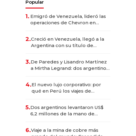
Popular
1.
Emigró de Venezuela, lideró las
operaciones de Chevron en
EE.UU. y hoy es la única mujer
CEO en Vaca Muerta
2.
Creció en Venezuela, llegó a la
Argentina con su título de
abogado y construyó un imperio
gastronómico que revoluciona
3.
De Paredes y Lisandro Martínez
las marcas "fast premium"
a Mirtha Legrand: dos argentinos
impulsan el negocio del wellness
deportivo y el cuidado corporal
4.
El nuevo lujo corporativo: por
qué en Perú los viajes de
negocios dejan de ser reuniones
para convertirse en experiencias
5.
Dos argentinos levantaron US$
transformadoras
6,2 millones de la mano de
Rauch, Englebienne y Woloski
6.
Viaje a la mina de cobre más