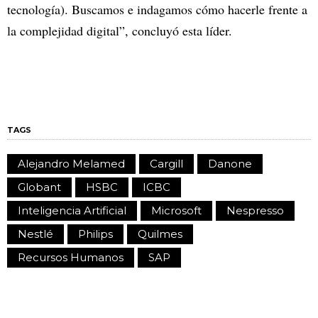
tecnología). Buscamos e indagamos cómo hacerle frente a
la complejidad digital”, concluyó esta líder.
TAGS
Alejandro Melamed
Cargill
Danone
Globant
HSBC
ICBC
Inteligencia Artificial
Microsoft
Nespresso
Nestlé
Philips
Quilmes
Recursos Humanos
SAP