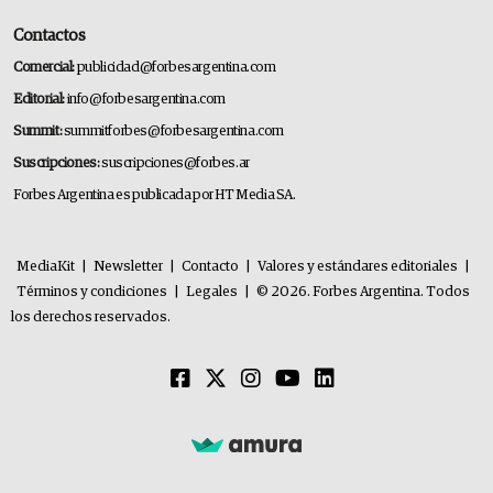
Contactos
Comercial:
publicidad@forbesargentina.com
Editorial:
info@forbesargentina.com
Summit:
summitforbes@forbesargentina.com
Suscripciones:
suscripciones@forbes.ar
Forbes Argentina es publicada por HT Media SA.
MediaKit
|
Newsletter
|
Contacto
|
Valores y estándares editoriales
|
Términos y condiciones
|
Legales
|
© 2026. Forbes Argentina. Todos
los derechos reservados.