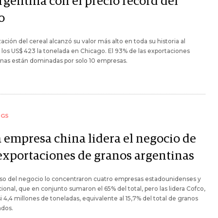
rgentina con el precio récord del
o
zación del cereal alcanzó su valor más alto en toda su historia al
 los US$ 423 la tonelada en Chicago. El 93% de las exportaciones
nas están dominadas por solo 10 empresas.
NGS
 empresa china lidera el negocio de
 exportaciones de granos argentinas
eso del negocio lo concentraron cuatro empresas estadounidenses y
ional, que en conjunto sumaron el 65% del total, pero las lidera Cofco,
i 4,4 millones de toneladas, equivalente al 15,7% del total de granos
ados.