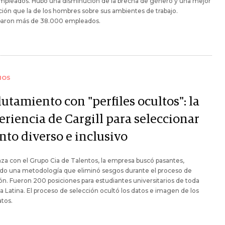
mpleados. Hubo una disminución de la brecha de género y una mejor
ión que la de los hombres sobre sus ambientes de trabajo.
iparon más de 38.000 empleados.
IOS
utamiento con "perfiles ocultos": la
eriencia de Cargill para seleccionar
nto diverso e inclusivo
nza con el Grupo Cia de Talentos, la empresa buscó pasantes,
ndo una metodología que eliminó sesgos durante el proceso de
ón. Fueron 200 posiciones para estudiantes universitarios de toda
 Latina. El proceso de selección ocultó los datos e imagen de los
tos.