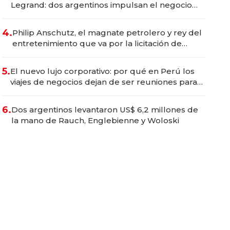
Legrand: dos argentinos impulsan el negocio
del wellness deportivo y el cuidado corporal
4.
Philip Anschutz, el magnate petrolero y rey del
entretenimiento que va por la licitación de
Tecnópolis junto a Fénix
5.
El nuevo lujo corporativo: por qué en Perú los
viajes de negocios dejan de ser reuniones para
convertirse en experiencias transformadoras
6.
Dos argentinos levantaron US$ 6,2 millones de
la mano de Rauch, Englebienne y Woloski