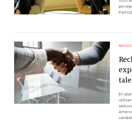
1000 e
percepc
Partic
NEGOC
Recl
exp
tale
En alia
utiliza
selecci
América
candida