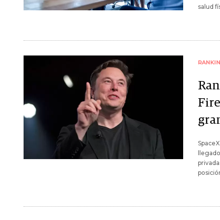
salud f
RANKI
Ran
Fir
gra
SpaceX,
llegado
privada
posició