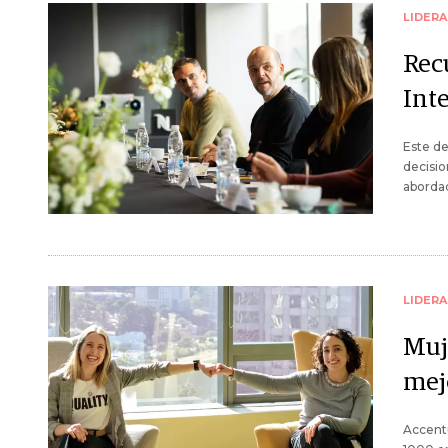
LIDER
Rec
Inte
Este d
decisio
aborda
LIDER
Muj
mej
Accentu