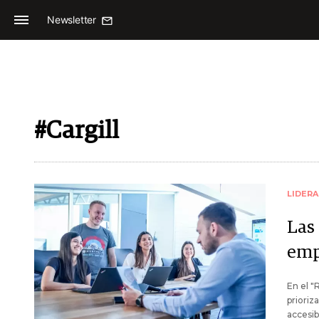
Newsletter
#Cargill
LIDER
Las
emp
En el "
prioriz
accesib