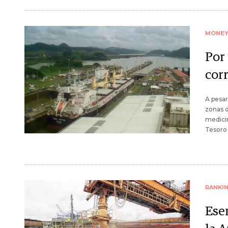
MONE
Por
cor
A pesar
zonas d
medicin
Tesoro 
RANKI
Ese