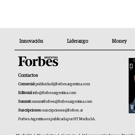
Innovación
Liderazgo
Money
Contactos
Comercial:
publicidad@forbesargentina.com
Editorial:
info@forbesargentina.com
Summit:
summitforbes@forbesargentina.com
Suscripciones:
suscripciones@forbes.ar
Forbes Argentina es publicada por HT Media SA.