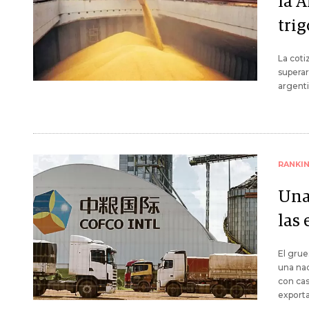
la A
trig
La coti
superar
argenti
RANKI
Una
las
El gru
una nac
con cas
export