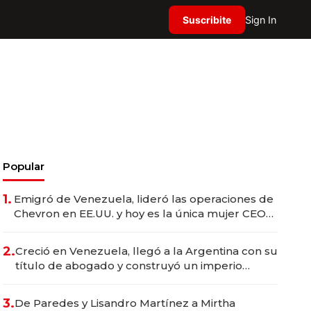
Suscribite
Sign In
Popular
1.
Emigró de Venezuela, lideró las operaciones de
Chevron en EE.UU. y hoy es la única mujer CEO
en Vaca Muerta
2.
Creció en Venezuela, llegó a la Argentina con su
título de abogado y construyó un imperio
gastronómico que revoluciona las marcas "fast
premium"
3.
De Paredes y Lisandro Martínez a Mirtha