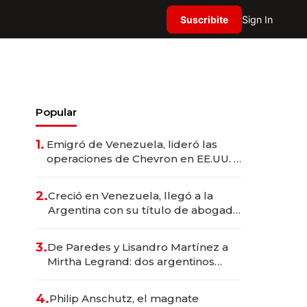
Suscribite
Sign In
Popular
1.
Emigró de Venezuela, lideró las
operaciones de Chevron en EE.UU. y
hoy es la única mujer CEO en Vaca
Muerta
2.
Creció en Venezuela, llegó a la
Argentina con su título de abogado
y construyó un imperio
gastronómico que revoluciona las
3.
De Paredes y Lisandro Martínez a
marcas "fast premium"
Mirtha Legrand: dos argentinos
impulsan el negocio del wellness
deportivo y el cuidado corporal
4.
Philip Anschutz, el magnate