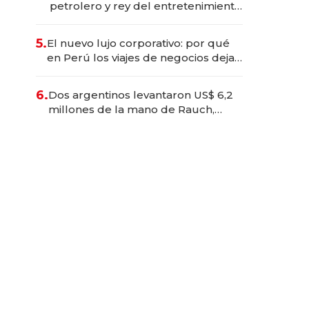
petrolero y rey del entretenimiento
que va por la licitación de
Tecnópolis junto a Fénix
5.
El nuevo lujo corporativo: por qué
en Perú los viajes de negocios dejan
de ser reuniones para convertirse
en experiencias transformadoras
6.
Dos argentinos levantaron US$ 6,2
millones de la mano de Rauch,
Englebienne y Woloski