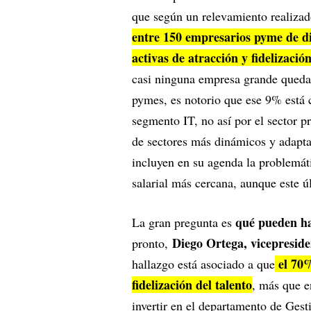
que según un relevamiento realizad
entre 150 empresarios pyme de di
activas de atracción y fidelizació
casi ninguna empresa grande queda 
pymes, es notorio que ese 9% está 
segmento IT, no así por el sector p
de sectores más dinámicos y adapta
incluyen en su agenda la problemát
salarial más cercana, aunque este ú
qué pueden ha
La gran pregunta es
Diego Ortega, vicepresid
pronto,
el 70%
hallazgo está asociado a que
fidelización del talento
, más que e
invertir en el departamento de Ge