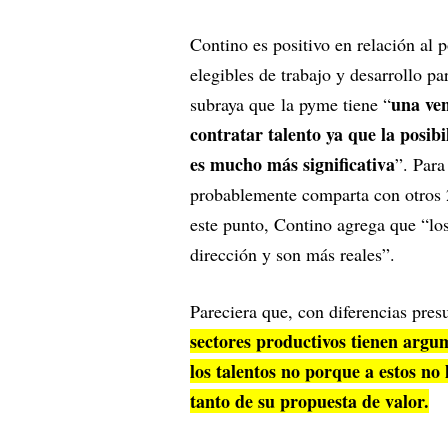
Contino es positivo en relación al
elegibles de trabajo y desarrollo p
una ve
subraya que la pyme tiene “
contratar talento ya que la posibi
es mucho más significativa
”. Para
probablemente comparta con otros 2
este punto, Contino agrega que “los
dirección y son más reales”.
Pareciera que, con diferencias presu
sectores productivos tienen argu
los talentos no porque a estos no 
tanto de su propuesta de valor.