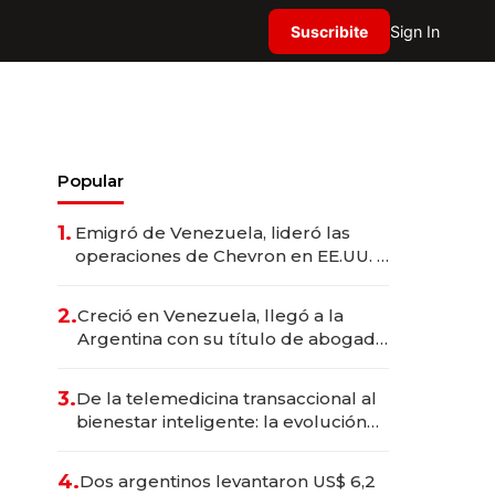
Suscribite
Sign In
Popular
1.
Emigró de Venezuela, lideró las
operaciones de Chevron en EE.UU. y
hoy es la única mujer CEO en Vaca
Muerta
2.
Creció en Venezuela, llegó a la
Argentina con su título de abogado
y construyó un imperio
gastronómico que revoluciona las
3.
De la telemedicina transaccional al
marcas "fast premium"
bienestar inteligente: la evolución
de doc24 para transformar a las
organizaciones
4.
Dos argentinos levantaron US$ 6,2