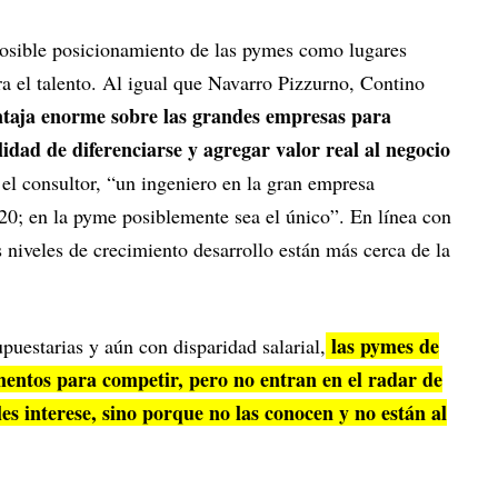
 posible posicionamiento de las pymes como lugares
ara el talento. Al igual que Navarro Pizzurno, Contino
ntaja enorme sobre las grandes empresas para
lidad de diferenciarse y agregar valor real al negocio
 el consultor, “un ingeniero en la gran empresa
0; en la pyme posiblemente sea el único”. En línea con
 niveles de crecimiento desarrollo están más cerca de la
las pymes de
puestarias y aún con disparidad salarial,
mentos para competir, pero no entran en el radar de
les interese, sino porque no las conocen y no están al