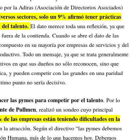
o por la Adiras (Asociación de Directorios Asociados)
versos sectores, solo un 9% afirmó tener prácticas
n del talento.
El dato merece toda una reflexión, ya que
fuera de la contienda. Cuando se abre el dato de las
compuesto en su mayoría por empresas de servicios y del
roductivo. Todo un mensaje, ya que se trata generalmente
tivos en que sus dueños no sólo reconocen, sino que
ica, y pueden competir con las grandes en una paridad
ltimo punto no sería decisivo.
cer las pymes para competir por el talento
. Por lo
ente de Pullmen
, realizó un sondeo cuyo principal
 de las empresas están teniendo dificultades en la
n la atracción. Según el directivo “las pymes debemos
stión Humana, más de lo que hacemos hoy. Debemos