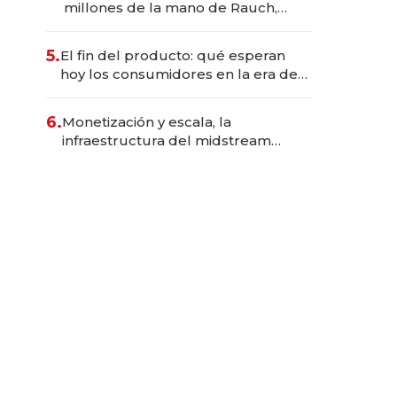
millones de la mano de Rauch,
Englebienne y Woloski
5.
El fin del producto: qué esperan
hoy los consumidores en la era de
las experiencias inteligentes
6.
Monetización y escala, la
infraestructura del midstream
busca destrabar el potencial de
Vaca Muerta