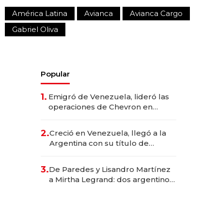
América Latina
Avianca
Avianca Cargo
Gabriel Oliva
Popular
1.
Emigró de Venezuela, lideró las
operaciones de Chevron en
EE.UU. y hoy es la única mujer
CEO en Vaca Muerta
2.
Creció en Venezuela, llegó a la
Argentina con su título de
abogado y construyó un imperio
gastronómico que revoluciona
3.
De Paredes y Lisandro Martínez
las marcas "fast premium"
a Mirtha Legrand: dos argentinos
impulsan el negocio del wellness
deportivo y el cuidado corporal