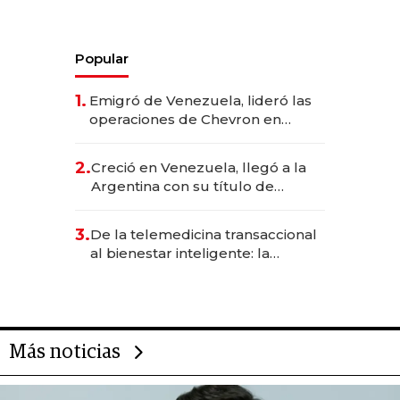
Popular
1.
Emigró de Venezuela, lideró las
operaciones de Chevron en
EE.UU. y hoy es la única mujer
CEO en Vaca Muerta
2.
Creció en Venezuela, llegó a la
Argentina con su título de
abogado y construyó un imperio
gastronómico que revoluciona
3.
De la telemedicina transaccional
las marcas "fast premium"
al bienestar inteligente: la
evolución de doc24 para
transformar a las organizaciones
Más noticias