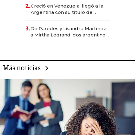
CEO en Vaca Muerta
2.
Creció en Venezuela, llegó a la
Argentina con su título de
abogado y construyó un imperio
gastronómico que revoluciona
3.
De Paredes y Lisandro Martínez
las marcas "fast premium"
a Mirtha Legrand: dos argentinos
impulsan el negocio del wellness
deportivo y el cuidado corporal
Más noticias