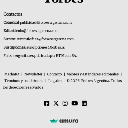
Contactos
Comercial:
publicidad@forbesargentina.com
Editorial:
info@forbesargentina.com
Summit:
summitforbes@forbesargentina.com
Suscripciones:
suscripciones@forbes.ar
Forbes Argentina es publicada por HT Media SA.
MediaKit
|
Newsletter
|
Contacto
|
Valores y estándares editoriales
|
Términos y condiciones
|
Legales
|
© 2026. Forbes Argentina. Todos
los derechos reservados.