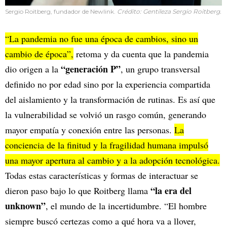
Sergio Roitberg, fundador de Newlink.
Crédito: Gentileza Sergio Roitberg.
“La pandemia no fue una época de cambios, sino un
cambio de época”,
retoma y da cuenta que la pandemia
“generación P”
dio origen a la
, un grupo transversal
definido no por edad sino por la experiencia compartida
del aislamiento y la transformación de rutinas. Es así que
la vulnerabilidad se volvió un rasgo común, generando
mayor empatía y conexión entre las personas.
La
conciencia de la finitud y la fragilidad humana impulsó
una mayor apertura al cambio y a la adopción tecnológica.
Todas estas características y formas de interactuar se
“la era del
dieron paso bajo lo que Roitberg llama
unknown”
, el mundo de la incertidumbre. “El hombre
siempre buscó certezas como a qué hora va a llover,