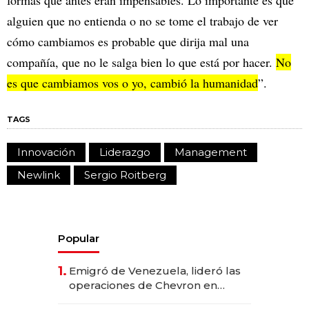
formas que antes eran impensables. Lo importante es que
alguien que no entienda o no se tome el trabajo de ver
cómo cambiamos es probable que dirija mal una
compañía, que no le salga bien lo que está por hacer.
No
es que cambiamos vos o yo, cambió la humanidad
”.
TAGS
Innovación
Liderazgo
Management
Newlink
Sergio Roitberg
Popular
1.
Emigró de Venezuela, lideró las
operaciones de Chevron en
EE.UU. y hoy es la única mujer