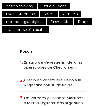
design thinking
Estudio Locht
Everis Argentina
Galicia
Genneia
metodologías ágiles
Prisma Me
Rappi
Transformación digital
Popular
1.
Emigró de Venezuela, lideró las
operaciones de Chevron en
EE.UU. y hoy es la única mujer
CEO en Vaca Muerta
2.
Creció en Venezuela, llegó a la
Argentina con su título de
abogado y construyó un imperio
gastronómico que revoluciona
3.
De Paredes y Lisandro Martínez
las marcas "fast premium"
a Mirtha Legrand: dos argentinos