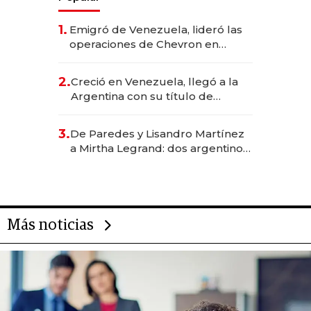
1.
Emigró de Venezuela, lideró las
operaciones de Chevron en
EE.UU. y hoy es la única mujer
CEO en Vaca Muerta
2.
Creció en Venezuela, llegó a la
Argentina con su título de
abogado y construyó un imperio
gastronómico que revoluciona
3.
De Paredes y Lisandro Martínez
las marcas "fast premium"
a Mirtha Legrand: dos argentinos
impulsan el negocio del wellness
deportivo y el cuidado corporal
Más noticias