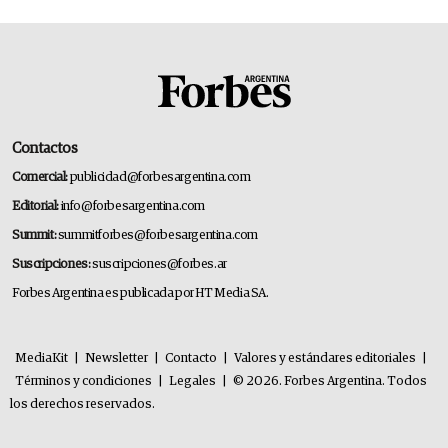
Contactos
Comercial:
publicidad@forbesargentina.com
Editorial:
info@forbesargentina.com
Summit:
summitforbes@forbesargentina.com
Suscripciones:
suscripciones@forbes.ar
Forbes Argentina es publicada por HT Media SA.
MediaKit
|
Newsletter
|
Contacto
|
Valores y estándares editoriales
|
Términos y condiciones
|
Legales
|
© 2026. Forbes Argentina. Todos
los derechos reservados.