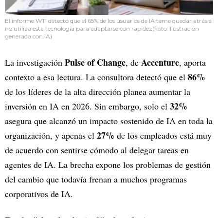
El informe WTI detectó que el 65% de los usuarios de IA teme quedar atrás si
no utiliza esta tecnología para adaptarse con rapidez(Foto: Ilustración
generada con IA)
Pulse of Change
Accenture
La investigación
, de
, aporta
86%
contexto a esa lectura. La consultora detectó que el
de los líderes de la alta dirección planea aumentar la
32%
inversión en IA en 2026. Sin embargo, solo el
asegura que alcanzó un impacto sostenido de IA en toda la
27%
organización, y apenas el
de los empleados está muy
de acuerdo con sentirse cómodo al delegar tareas en
agentes de IA. La brecha expone los problemas de gestión
del cambio que todavía frenan a muchos programas
corporativos de IA.