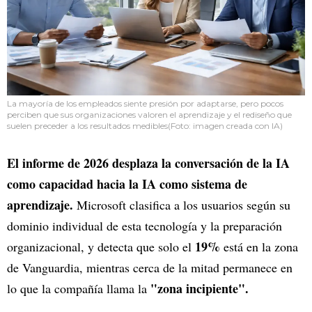
La mayoría de los empleados siente presión por adaptarse, pero pocos
perciben que sus organizaciones valoren el aprendizaje y el rediseño que
suelen preceder a los resultados medibles(Foto: imagen creada con IA)
El informe de 2026 desplaza la conversación de la IA
como capacidad hacia la IA como sistema de
aprendizaje.
Microsoft clasifica a los usuarios según su
dominio individual de esta tecnología y la preparación
19%
organizacional, y detecta que solo el
está en la zona
de Vanguardia, mientras cerca de la mitad permanece en
"zona incipiente".
lo que la compañía llama la