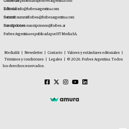
Comercial:
publicidad@forbesargentina.com
Editorial:
info@forbesargentina.com
Summit:
summitforbes@forbesargentina.com
Suscripciones:
suscripciones@forbes.ar
Forbes Argentina es publicada por HT Media SA.
MediaKit
|
Newsletter
|
Contacto
|
Valores y estándares editoriales
|
Términos y condiciones
|
Legales
|
© 2026. Forbes Argentina. Todos
los derechos reservados.