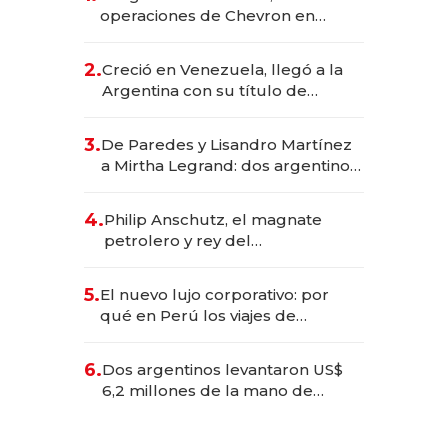
operaciones de Chevron en
EE.UU. y hoy es la única mujer
CEO en Vaca Muerta
2.
Creció en Venezuela, llegó a la
Argentina con su título de
abogado y construyó un imperio
gastronómico que revoluciona
3.
De Paredes y Lisandro Martínez
las marcas "fast premium"
a Mirtha Legrand: dos argentinos
impulsan el negocio del wellness
deportivo y el cuidado corporal
4.
Philip Anschutz, el magnate
petrolero y rey del
entretenimiento que va por la
licitación de Tecnópolis junto a
5.
El nuevo lujo corporativo: por
Fénix
qué en Perú los viajes de
negocios dejan de ser reuniones
para convertirse en experiencias
6.
Dos argentinos levantaron US$
transformadoras
6,2 millones de la mano de
Rauch, Englebienne y Woloski