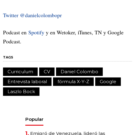
Twitter @danielcolombopr
Podcast en
Spotify
y en Wetoker, iTunes, TN y Google
Podcast.
TAGS
Curriculum
CV
Daniel Colombo
Entrevista laboral
fórmula X-Y-Z
Google
Laszlo Bock
Popular
1.
Emigró de Venezuela, lideró las