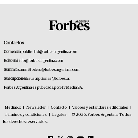
Contactos
Comercial:
publicidad@forbesargentina.com
Editorial:
info@forbesargentina.com
Summit:
summitforbes@forbesargentina.com
Suscripciones:
suscripciones@forbes.ar
Forbes Argentina es publicada por HT Media SA.
MediaKit
|
Newsletter
|
Contacto
|
Valores y estándares editoriales
|
Términos y condiciones
|
Legales
|
© 2026. Forbes Argentina. Todos
los derechos reservados.