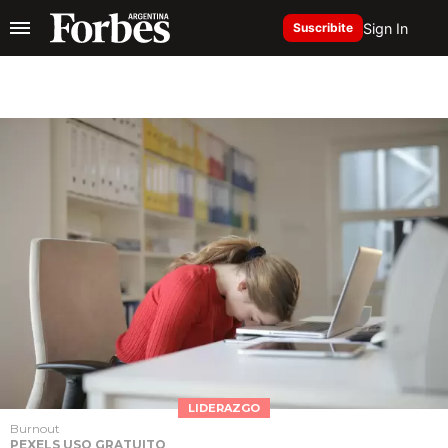
Sign In
Suscribite
LIDERAZGO
Burnout
PEXELS USO GRATUITO