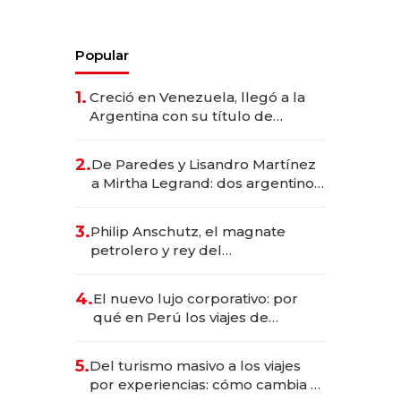
Popular
1.
Creció en Venezuela, llegó a la
Argentina con su título de
abogado y construyó un imperio
gastronómico que revoluciona
2.
De Paredes y Lisandro Martínez
las marcas "fast premium"
a Mirtha Legrand: dos argentinos
impulsan el negocio del wellness
deportivo y el cuidado corporal
3.
Philip Anschutz, el magnate
petrolero y rey del
entretenimiento que va por la
licitación de Tecnópolis junto a
4.
El nuevo lujo corporativo: por
Fénix
qué en Perú los viajes de
negocios dejan de ser reuniones
para convertirse en experiencias
5.
Del turismo masivo a los viajes
transformadoras
por experiencias: cómo cambia el