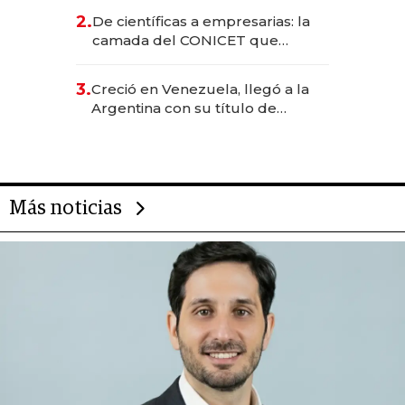
CEO en Vaca Muerta
2.
De científicas a empresarias: la
camada del CONICET que
levantó más de US$ 40 millones
para fundar startups biotech
3.
Creció en Venezuela, llegó a la
Argentina con su título de
abogado y construyó un imperio
gastronómico que revoluciona
las marcas "fast premium"
Más noticias