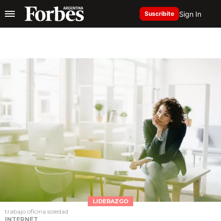
Sign In
Suscribite
LIDERAZGO
trabajo oficina soledad
INTERNET