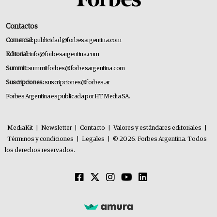
Contactos
Comercial:
publicidad@forbesargentina.com
Editorial:
info@forbesargentina.com
Summit:
summitforbes@forbesargentina.com
Suscripciones:
suscripciones@forbes.ar
Forbes Argentina es publicada por HT Media SA.
MediaKit
|
Newsletter
|
Contacto
|
Valores y estándares editoriales
|
Términos y condiciones
|
Legales
|
© 2026. Forbes Argentina. Todos
los derechos reservados.