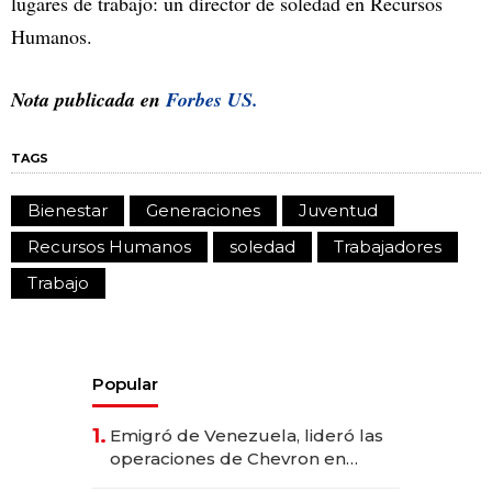
lugares de trabajo: un director de soledad en Recursos
Humanos.
Nota publicada en
Forbes US.
TAGS
Bienestar
Generaciones
Juventud
Recursos Humanos
soledad
Trabajadores
Trabajo
Popular
1.
Emigró de Venezuela, lideró las
operaciones de Chevron en
EE.UU. y hoy es la única mujer