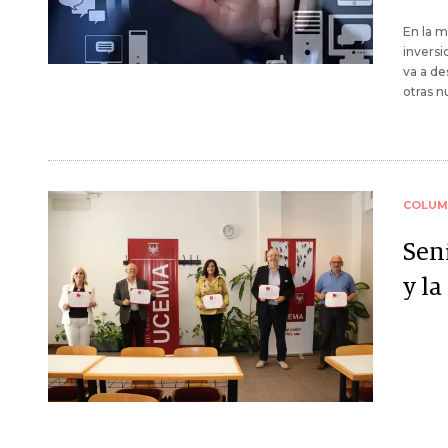
En la m
inversi
va a d
otras n
COLUM
Seni
y la