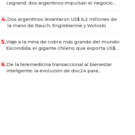
Legrand: dos argentinos impulsan el negocio
del wellness deportivo y el cuidado corporal
4.
Dos argentinos levantaron US$ 6,2 millones de
la mano de Rauch, Englebienne y Woloski
5.
Viaje a la mina de cobre más grande del mundo:
Escondida, el gigante chileno que exporta US$
14.000 millones anuales
6.
De la telemedicina transaccional al bienestar
inteligente: la evolución de doc24 para
transformar a las organizaciones