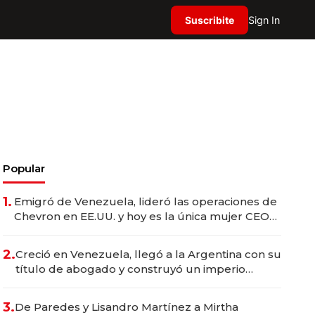
Suscribite
Sign In
Popular
1.
Emigró de Venezuela, lideró las operaciones de
Chevron en EE.UU. y hoy es la única mujer CEO
en Vaca Muerta
2.
Creció en Venezuela, llegó a la Argentina con su
título de abogado y construyó un imperio
gastronómico que revoluciona las marcas "fast
premium"
3.
De Paredes y Lisandro Martínez a Mirtha