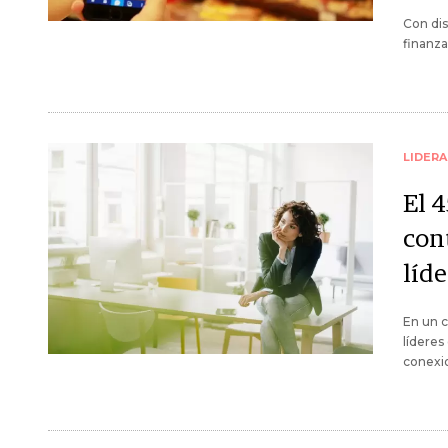
Con dis
finanza
LIDER
El 
con
líde
En un c
líderes
conexio