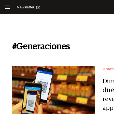
Newsletter
#Generaciones
MONE
Dime
diré
reve
app