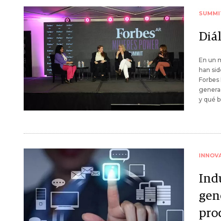
SUMMI
Diá
En un m
han sid
Forbes 
genera
y qué b
INNOV
Indu
gen
pro