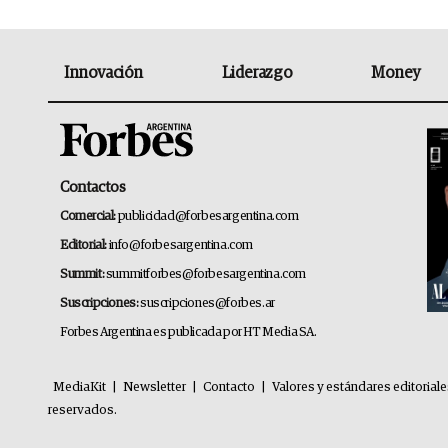
Innovación
Liderazgo
Money
Contactos
Comercial:
publicidad@forbesargentina.com
Editorial:
info@forbesargentina.com
Summit:
summitforbes@forbesargentina.com
Suscripciones:
suscripciones@forbes.ar
Forbes Argentina es publicada por HT Media SA.
MediaKit
|
Newsletter
|
Contacto
|
Valores y estándares editorial
reservados.