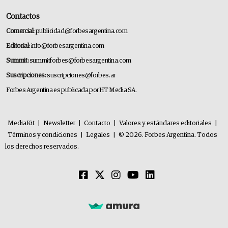
Contactos
Comercial:
publicidad@forbesargentina.com
Editorial:
info@forbesargentina.com
Summit:
summitforbes@forbesargentina.com
Suscripciones:
suscripciones@forbes.ar
Forbes Argentina es publicada por HT Media SA.
MediaKit
|
Newsletter
|
Contacto
|
Valores y estándares editoriales
|
Términos y condiciones
|
Legales
|
© 2026. Forbes Argentina. Todos
los derechos reservados.