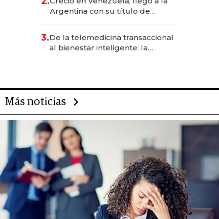
2.
Creció en Venezuela, llegó a la
Argentina con su título de
abogado y construyó un imperio
gastronómico que revoluciona
3.
De la telemedicina transaccional
las marcas "fast premium"
al bienestar inteligente: la
evolución de doc24 para
transformar a las organizaciones
Más noticias