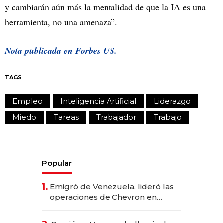
y cambiarán aún más la mentalidad de que la IA es una
herramienta, no una amenaza”.
Nota publicada en
Forbes US.
TAGS
Empleo
Inteligencia Artificial
Liderazgo
Miedo
Tareas
Trabajador
Trabajo
Popular
1.
Emigró de Venezuela, lideró las
operaciones de Chevron en
EE.UU. y hoy es la única mujer
CEO en Vaca Muerta