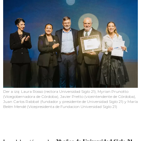
Der a izq: Laura Rosso (rectora Universidad Siglo 21), Myrian Prunotto
(Vicegobernadora de Córdoba), Javier Pretto (viceintendente de Córdoba),
Juan Carlos Rabbat (fundador y presidente de Universidad Siglo 21) y María
Belén Mendé (Vicepresidenta de Fundacion Universidad Siglo 21)