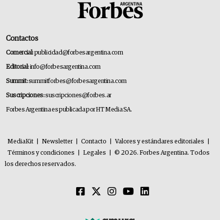
Contactos
Comercial:
publicidad@forbesargentina.com
Editorial:
info@forbesargentina.com
Summit:
summitforbes@forbesargentina.com
Suscripciones:
suscripciones@forbes.ar
Forbes Argentina es publicada por HT Media SA.
MediaKit
|
Newsletter
|
Contacto
|
Valores y estándares editoriales
|
Términos y condiciones
|
Legales
|
© 2026. Forbes Argentina. Todos
los derechos reservados.