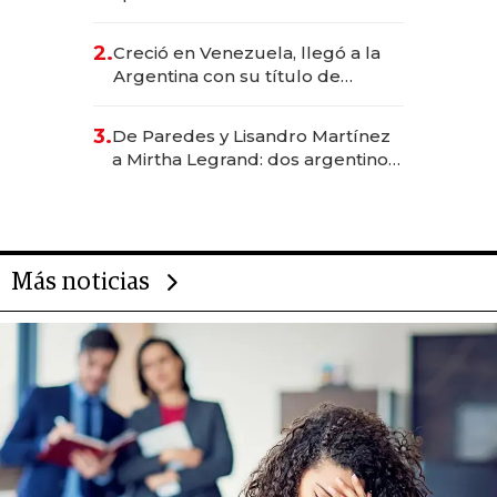
EE.UU. y hoy es la única mujer
CEO en Vaca Muerta
2.
Creció en Venezuela, llegó a la
Argentina con su título de
abogado y construyó un imperio
gastronómico que revoluciona
3.
De Paredes y Lisandro Martínez
las marcas "fast premium"
a Mirtha Legrand: dos argentinos
impulsan el negocio del wellness
deportivo y el cuidado corporal
Más noticias