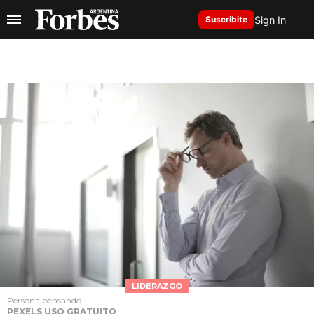
Sign In
Suscribite
LIDERAZGO
Persona pensando
PEXELS USO GRATUITO