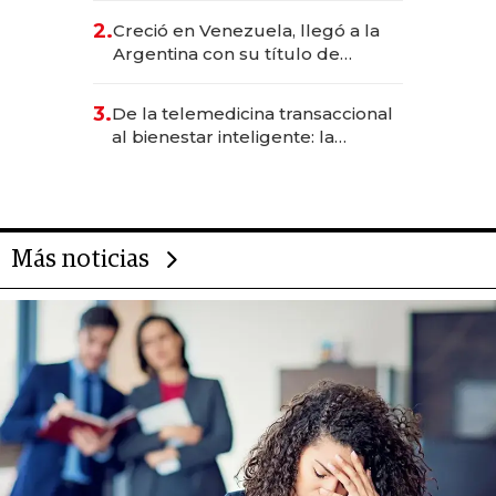
CEO en Vaca Muerta
2.
Creció en Venezuela, llegó a la
Argentina con su título de
abogado y construyó un imperio
gastronómico que revoluciona
3.
De la telemedicina transaccional
las marcas "fast premium"
al bienestar inteligente: la
evolución de doc24 para
transformar a las organizaciones
Más noticias