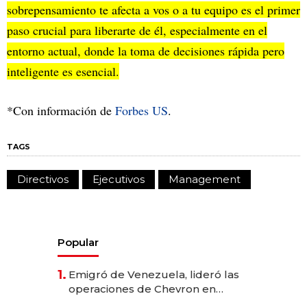
sobrepensamiento te afecta a vos o a tu equipo es el primer
paso crucial para liberarte de él, especialmente en el
entorno actual, donde la toma de decisiones rápida pero
inteligente es esencial.
*Con información de
Forbes US
.
TAGS
Directivos
Ejecutivos
Management
Popular
1.
Emigró de Venezuela, lideró las
operaciones de Chevron en
EE.UU. y hoy es la única mujer