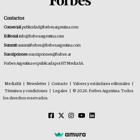
Contactos
Comercial:
publicidad@forbesargentina.com
Editorial:
info@forbesargentina.com
Summit:
summitforbes@forbesargentina.com
Suscripciones:
suscripciones@forbes.ar
Forbes Argentina es publicada por HT Media SA.
MediaKit
|
Newsletter
|
Contacto
|
Valores y estándares editoriales
|
Términos y condiciones
|
Legales
|
© 2026. Forbes Argentina. Todos
los derechos reservados.