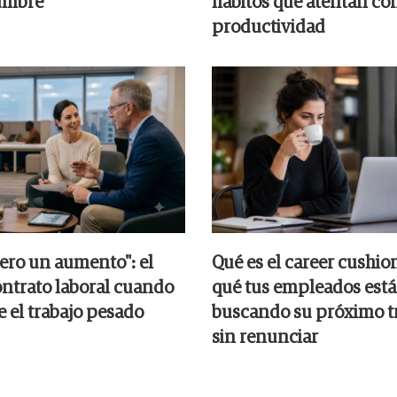
umbre
hábitos que atentan con
productividad
iero un aumento": el
Qué es el career cushio
ntrato laboral cuando
qué tus empleados est
e el trabajo pesado
buscando su próximo t
sin renunciar