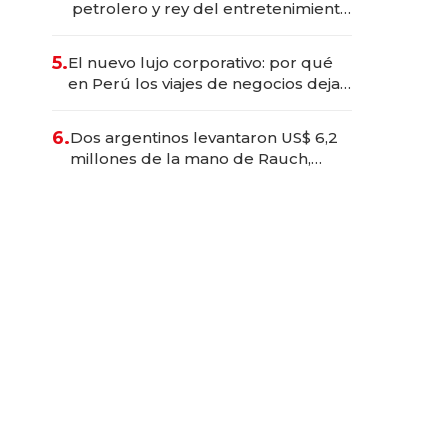
petrolero y rey del entretenimiento
que va por la licitación de
Tecnópolis junto a Fénix
5.
El nuevo lujo corporativo: por qué
en Perú los viajes de negocios dejan
de ser reuniones para convertirse
en experiencias transformadoras
6.
Dos argentinos levantaron US$ 6,2
millones de la mano de Rauch,
Englebienne y Woloski