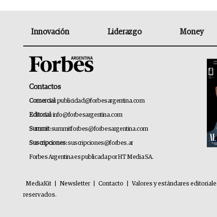
Innovación
Liderazgo
Money
Contactos
Comercial:
publicidad@forbesargentina.com
Editorial:
info@forbesargentina.com
Summit:
summitforbes@forbesargentina.com
Suscripciones:
suscripciones@forbes.ar
Forbes Argentina es publicada por HT Media SA.
MediaKit
|
Newsletter
|
Contacto
|
Valores y estándares editorial
reservados.