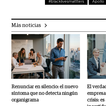
#blacklivesmattters
Apollo
Más noticias
Renunciar en silencio: el nuevo
El verdad
síntoma que no detecta ningún
empresar
organigrama
crisis: e