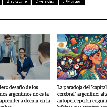
Blackstone
Diversidad
JPMorgan
ero desafío de los
La paradoja del “capital
ios argentinos no es la
cerebral” argentino: alt
s aprender a decidir en la
autopercepción cogniti