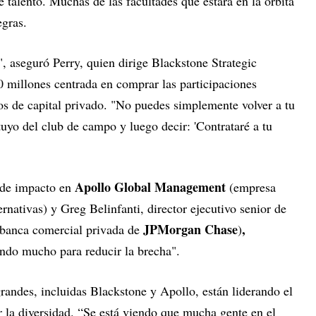
 talento. Muchas de las facultades que estará en la órbita
egras.
aseguró Perry, quien dirige Blackstone Strategic
 millones centrada en comprar las participaciones
dos de capital privado. "No puedes simplemente volver a tu
uyo del club de campo y luego decir: 'Contrataré a tu
Apollo Global Management
n de impacto en
(empresa
ernativas) y Greg Belinfanti, director ejecutivo senior de
JPMorgan Chase
,
 banca comercial privada de
)
ando mucho para reducir la brecha".
randes, incluidas Blackstone y Apollo, están liderando el
 la diversidad. “Se está viendo que mucha gente en el