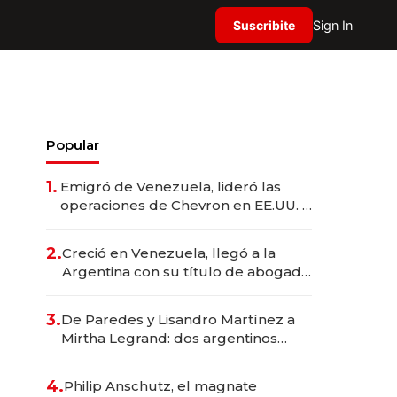
Suscribite
Sign In
Popular
1.
Emigró de Venezuela, lideró las
operaciones de Chevron en EE.UU. y
hoy es la única mujer CEO en Vaca
Muerta
2.
Creció en Venezuela, llegó a la
Argentina con su título de abogado
y construyó un imperio
gastronómico que revoluciona las
3.
De Paredes y Lisandro Martínez a
marcas "fast premium"
Mirtha Legrand: dos argentinos
impulsan el negocio del wellness
deportivo y el cuidado corporal
4.
Philip Anschutz, el magnate