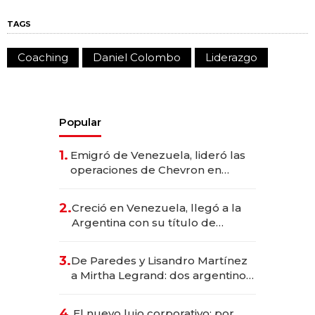
TAGS
Coaching
Daniel Colombo
Liderazgo
Popular
1.
Emigró de Venezuela, lideró las
operaciones de Chevron en
EE.UU. y hoy es la única mujer
CEO en Vaca Muerta
2.
Creció en Venezuela, llegó a la
Argentina con su título de
abogado y construyó un imperio
gastronómico que revoluciona
3.
De Paredes y Lisandro Martínez
las marcas "fast premium"
a Mirtha Legrand: dos argentinos
impulsan el negocio del wellness
deportivo y el cuidado corporal
4.
El nuevo lujo corporativo: por