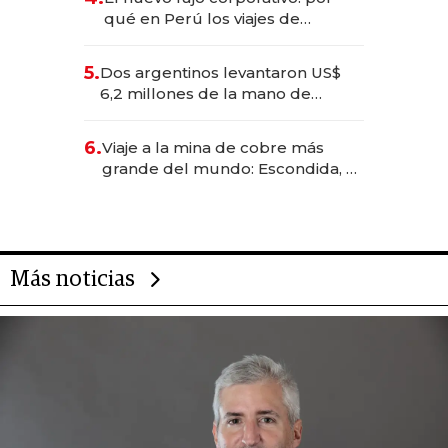
qué en Perú los viajes de
negocios dejan de ser reuniones
para convertirse en experiencias
5.
Dos argentinos levantaron US$
transformadoras
6,2 millones de la mano de
Rauch, Englebienne y Woloski
6.
Viaje a la mina de cobre más
grande del mundo: Escondida, el
gigante chileno que exporta US$
14.000 millones anuales
Más noticias