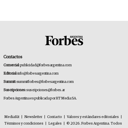
Contactos
Comercial:
publicidad@forbesargentina.com
Editorial:
info@forbesargentina.com
Summit:
summitforbes@forbesargentina.com
Suscripciones:
suscripciones@forbes.ar
Forbes Argentina es publicada por HT Media SA.
MediaKit
|
Newsletter
|
Contacto
|
Valores y estándares editoriales
|
Términos y condiciones
|
Legales
|
© 2026. Forbes Argentina. Todos