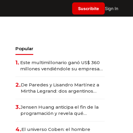
Suscribite
Sign In
Popular
1.
Este multimillonario ganó US$ 360
millones vendiéndole su empresa
de psicodélicos a Eli Lilly
2.
De Paredes y Lisandro Martínez a
Mirtha Legrand: dos argentinos
impulsan el negocio del wellness
deportivo y el cuidado corporal
3.
Jensen Huang anticipa el fin de la
programación y revela qué
aprender para trabajar con IA
4.
El universo Coben: el hombre