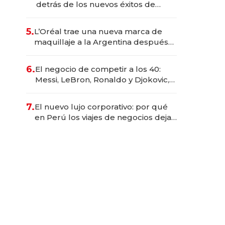
detrás de los nuevos éxitos de
Netflix
5.
L’Oréal trae una nueva marca de
maquillaje a la Argentina después
de 8 años: la estrategia para
conquistar a la Generación Z
6.
El negocio de competir a los 40:
Messi, LeBron, Ronaldo y Djokovic,
las caras detrás del mercado de la
longevidad deportiva
7.
El nuevo lujo corporativo: por qué
en Perú los viajes de negocios dejan
de ser reuniones para convertirse
en experiencias transformadoras