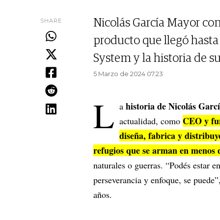
SHARE
Nicolás García Mayor conv
producto que llegó hasta
System y la historia de s
5 Marzo de 2024 07.23
L
historia de Nicolás Gar
a
CEO y fu
actualidad, como
diseña, fabrica y distribu
refugios que se arman en menos 
naturales o guerras. “Podés estar en
perseverancia y enfoque, se puede”
años.