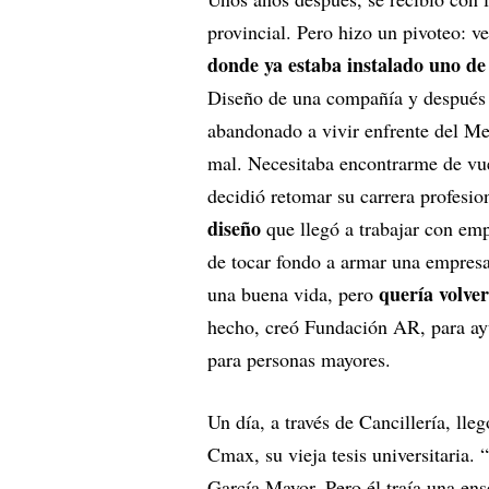
provincial. Pero hizo un pivoteo: v
donde ya estaba instalado uno d
Diseño de una compañía y después 
abandonado a vivir enfrente del M
mal. Necesitaba encontrarme de vuel
decidió retomar su carrera profesio
diseño
que llegó a trabajar con em
de tocar fondo a armar una empres
quería volve
una buena vida, pero
hecho, creó Fundación AR, para ayu
para personas mayores.
Un día, a través de Cancillería, ll
Cmax, su vieja tesis universitaria. 
García Mayor. Pero él traía una en