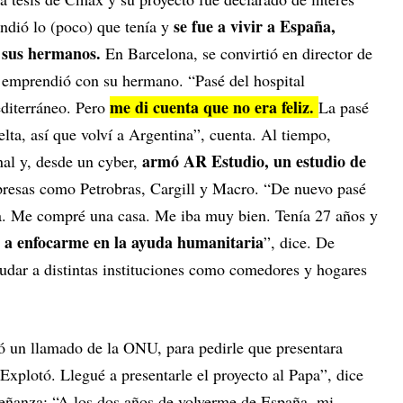
se fue a vivir a España,
endió lo (poco) que tenía y
e sus hermanos.
En Barcelona, se convirtió en director de
emprendió con su hermano. “Pasé del hospital
me di cuenta que no era feliz.
editerráneo. Pero
La pasé
ta, así que volví a Argentina”, cuenta. Al tiempo,
armó AR Estudio, un estudio de
nal y, desde un cyber,
presas como Petrobras, Cargill y Macro. “De nuevo pasé
a. Me compré una casa. Me iba muy bien. Tenía 27 años y
r a enfocarme en la ayuda humanitaria
”, dice. De
dar a distintas instituciones como comedores y hogares
egó un llamado de la ONU, para pedirle que presentara
“Explotó. Llegué a presentarle el proyecto al Papa”, dice
señanza: “A los dos años de volverme de España, mi