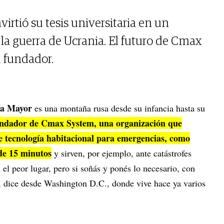
irtió su tesis universitaria en un
 la guerra de Ucrania. El futuro de Cmax
u fundador.
cía Mayor
es una montaña rusa desde su infancia hasta su
ndador de Cmax System, una organización que
ye tecnología habitacional para emergencias, como
de 15 minutos
y sirven, por ejemplo, ante catástrofes
 el peor lugar, pero si soñás y ponés lo necesario, con
, dice desde Washington D.C., donde vive hace ya varios