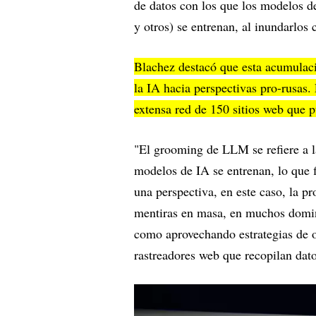
de datos con los que los modelos 
y otros) se entrenan, al inundarlos
Blachez destacó que esta acumulaci
la IA hacia perspectivas pro-rusas.
extensa red de 150 sitios web que 
"El grooming de LLM se refiere a l
modelos de IA se entrenan, lo que f
una perspectiva, en este caso, la p
mentiras en masa, en muchos domini
como aprovechando estrategias de 
rastreadores web que recopilan dato