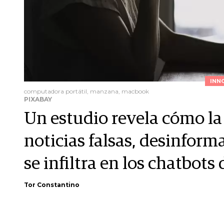
INN
computadora portátil, manzana, macbook
PIXABAY
Un estudio revela cómo la
noticias falsas, desinfor
se infiltra en los chatbots 
Tor Constantino