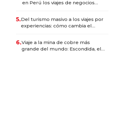
en Perú los viajes de negocios
dejan de ser reuniones para
convertirse en experiencias
5.
Del turismo masivo a los viajes por
transformadoras
experiencias: cómo cambia el
negocio de la asistencia al viajero
6.
Viaje a la mina de cobre más
grande del mundo: Escondida, el
gigante chileno que exporta US$
14.000 millones anuales