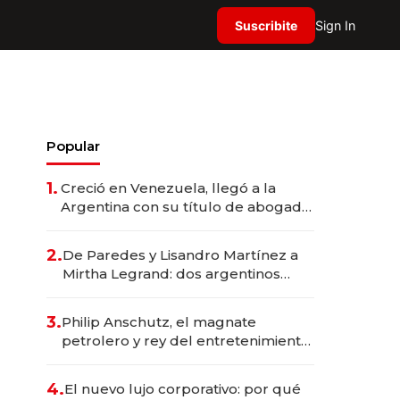
Suscribite
Sign In
Popular
1.
Creció en Venezuela, llegó a la
Argentina con su título de abogado
y construyó un imperio
gastronómico que revoluciona las
2.
De Paredes y Lisandro Martínez a
marcas "fast premium"
Mirtha Legrand: dos argentinos
impulsan el negocio del wellness
deportivo y el cuidado corporal
3.
Philip Anschutz, el magnate
petrolero y rey del entretenimiento
que va por la licitación de
Tecnópolis junto a Fénix
4.
El nuevo lujo corporativo: por qué